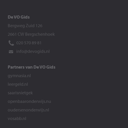
De VO Gids
Bergweg Zuid 126
2661 CW Bergschenhoek
020 570 89 81
info@devogids.nl
Partners van De VO Gids
gymnasia.nl
leergeld.nl
saarisnietgek
openbaaronderwijs.nu
oudersenonderwijs.nl
vosabb.nl