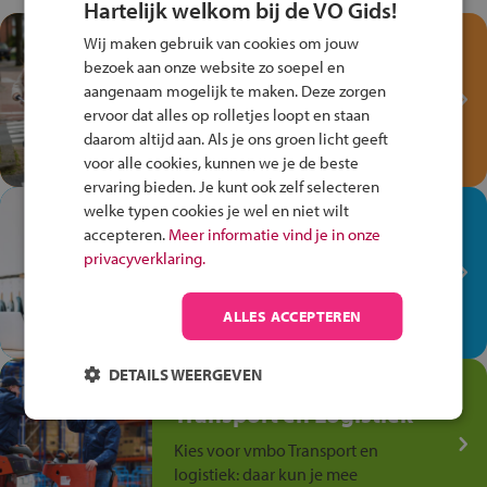
Hartelijk welkom bij de VO Gids!
Test je kennis met het
Wij maken gebruik van cookies om jouw
Fiets Veilig
bezoek aan onze website zo soepel en
Verkeersspel!
aangenaam mogelijk te maken. Deze zorgen
ervoor dat alles op rolletjes loopt en staan
Speel het Fiets Veilig Verkeersspel
daarom altijd aan. Als je ons groen licht geeft
en win een Cortina-fiets!
voor alle cookies, kunnen we je de beste
ervaring bieden. Je kunt ook zelf selecteren
welke typen cookies je wel en niet wilt
In de winkel ben je op je
accepteren.
Meer informatie vind je in onze
plek!
privacyverklaring.
Ontdek via het vmbo jouw talent
op de winkelvloer, waar elke dag
ALLES ACCEPTEREN
anders is!
DETAILS WEERGEVEN
Jouw talent in de
Transport en Logistiek
Kies voor vmbo Transport en
logistiek: daar kun je mee