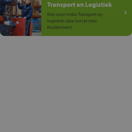
Transport en Logistiek
Kies voor vmbo Transport en
logistiek: daar kun je mee
thuiskomen!