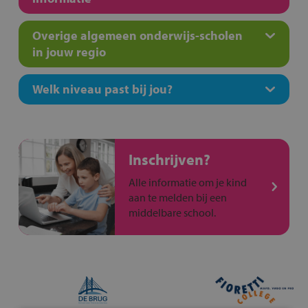
Overige algemeen onderwijs-scholen
in jouw regio
Welk niveau past bij jou?
Inschrijven?
Alle informatie om je kind
aan te melden bij een
middelbare school.