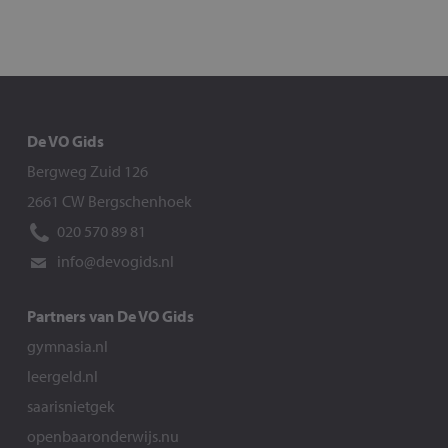
De VO Gids
Bergweg Zuid 126
2661 CW Bergschenhoek
020 570 89 81
info@devogids.nl
Partners van De VO Gids
gymnasia.nl
leergeld.nl
saarisnietgek
openbaaronderwijs.nu