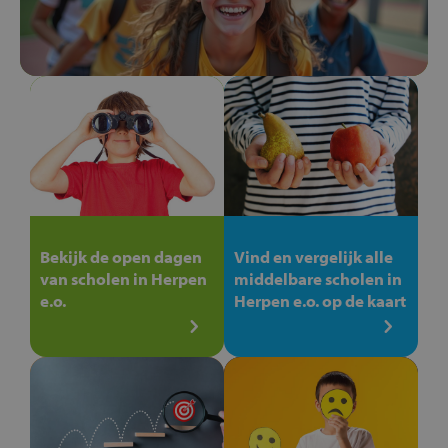
Bekijk de open dagen
Vind en vergelijk alle
van scholen in Herpen
middelbare scholen in
e.o.
Herpen e.o. op de kaart