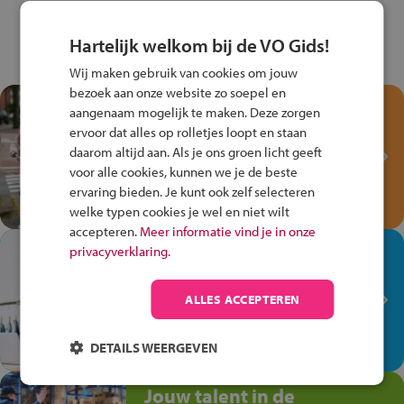
Hartelijk welkom bij de VO Gids!
Wij maken gebruik van cookies om jouw
bezoek aan onze website zo soepel en
Test je kennis met het
aangenaam mogelijk te maken. Deze zorgen
Fiets Veilig
ervoor dat alles op rolletjes loopt en staan
Verkeersspel!
daarom altijd aan. Als je ons groen licht geeft
voor alle cookies, kunnen we je de beste
Speel het Fiets Veilig Verkeersspel
ervaring bieden. Je kunt ook zelf selecteren
en win een Cortina-fiets!
welke typen cookies je wel en niet wilt
accepteren.
Meer informatie vind je in onze
In de winkel ben je op je
privacyverklaring.
plek!
ALLES ACCEPTEREN
Ontdek via het vmbo jouw talent
op de winkelvloer, waar elke dag
anders is!
DETAILS WEERGEVEN
Jouw talent in de