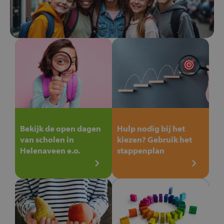
Bekijk de open dagen
Hulp nodig bij het
van scholen in
kiezen? Gebruik het
Helenaveen e.o.
stappenplan