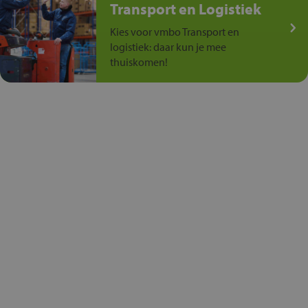
Transport en Logistiek
Kies voor vmbo Transport en
logistiek: daar kun je mee
thuiskomen!