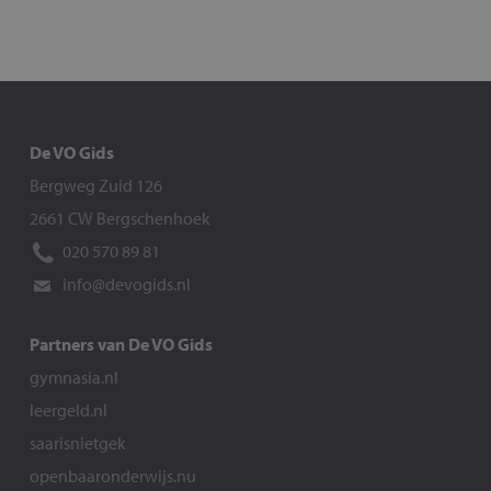
De VO Gids
Bergweg Zuid 126
2661 CW Bergschenhoek
020 570 89 81
info@devogids.nl
Partners van De VO Gids
gymnasia.nl
leergeld.nl
saarisnietgek
openbaaronderwijs.nu