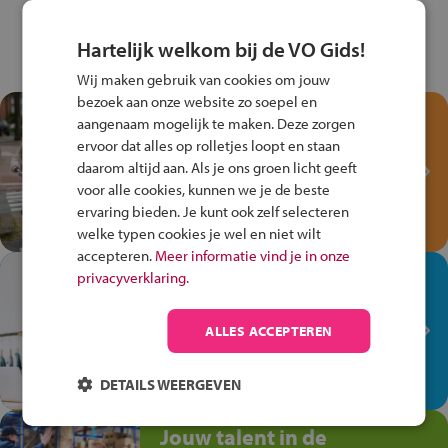
Hartelijk welkom bij de VO Gids!
Wij maken gebruik van cookies om jouw
bezoek aan onze website zo soepel en
Test je kennis met het
aangenaam mogelijk te maken. Deze zorgen
Fiets Veilig
ervoor dat alles op rolletjes loopt en staan
Verkeersspel!
daarom altijd aan. Als je ons groen licht geeft
voor alle cookies, kunnen we je de beste
Speel het Fiets Veilig Verkeersspel
ervaring bieden. Je kunt ook zelf selecteren
en win een Cortina-fiets!
welke typen cookies je wel en niet wilt
accepteren.
Meer informatie vind je in onze
In de winkel ben je op je
privacyverklaring.
plek!
ALLES ACCEPTEREN
Ontdek via het vmbo jouw talent
op de winkelvloer, waar elke dag
anders is!
DETAILS WEERGEVEN
Jouw talent in de