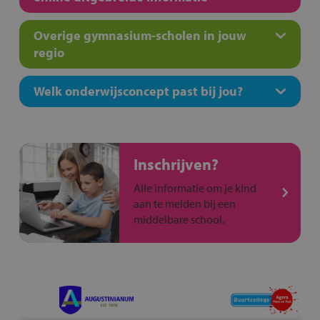
Overige gymnasium-scholen in jouw
regio
Welk onderwijsconcept past bij jou?
Inschrijven?
Alle informatie om je kind
aan te melden bij een
middelbare school.