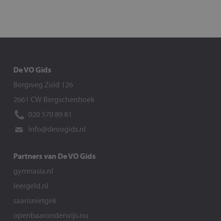
De VO Gids
Bergweg Zuid 126
2661 CW Bergschenhoek
020 570 89 81
info@devogids.nl
Partners van De VO Gids
gymnasia.nl
leergeld.nl
saarisnietgek
openbaaronderwijs.nu