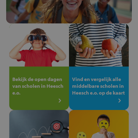
Bekijk de open dagen
Vind en vergelijk alle
van scholen in Heesch
middelbare scholen in
e.o.
Heesch e.o. op de kaart