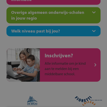
Overige algemeen onderwijs-scholen
in jouw regio
Welk niveau past bij jou?
Inschrijven?
Alle informatie om je kind
aan te melden bij een
middelbare school.