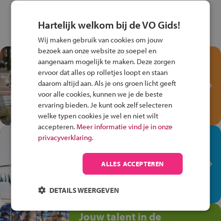
Hartelijk welkom bij de VO Gids!
Wij maken gebruik van cookies om jouw
bezoek aan onze website zo soepel en
Test je kennis met het
aangenaam mogelijk te maken. Deze zorgen
Fiets Veilig
ervoor dat alles op rolletjes loopt en staan
Verkeersspel!
daarom altijd aan. Als je ons groen licht geeft
voor alle cookies, kunnen we je de beste
Speel het Fiets Veilig Verkeersspel
ervaring bieden. Je kunt ook zelf selecteren
en win een Cortina-fiets!
welke typen cookies je wel en niet wilt
accepteren.
Meer informatie vind je in onze
In de winkel ben je op je
privacyverklaring.
plek!
ALLES ACCEPTEREN
Ontdek via het vmbo jouw talent
op de winkelvloer, waar elke dag
anders is!
DETAILS WEERGEVEN
Jouw talent in de