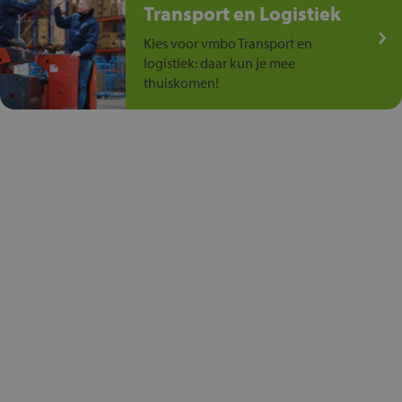
Transport en Logistiek
Kies voor vmbo Transport en
logistiek: daar kun je mee
thuiskomen!