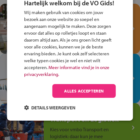
Hartelijk welkom bij de VO Gids!
Test je kennis met het
Wij maken gebruik van cookies om jouw
Fiets Veilig
bezoek aan onze website zo soepel en
Verkeersspel!
aangenaam mogelijk te maken. Deze zorgen
ervoor dat alles op rolletjes loopt en staan
Speel het Fiets Veilig Verkeersspel
daarom altijd aan. Als je ons groen licht geeft
en win een Cortina-fiets!
voor alle cookies, kunnen we je de beste
ervaring bieden. Je kunt ook zelf selecteren
welke typen cookies je wel en niet wilt
In de winkel ben je op je
accepteren.
Meer informatie vind je in onze
plek!
privacyverklaring.
Ontdek via het vmbo jouw talent
op de winkelvloer, waar elke dag
ALLES ACCEPTEREN
anders is!
DETAILS WEERGEVEN
Jouw talent in de
Transport en Logistiek
Kies voor vmbo Transport en
logistiek: daar kun je mee