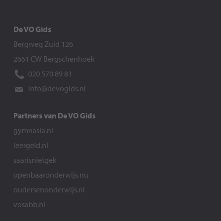
De VO Gids
Bergweg Zuid 126
2661 CW Bergschenhoek
020 570 89 81
info@devogids.nl
Partners van De VO Gids
gymnasia.nl
leergeld.nl
saarisnietgek
openbaaronderwijs.nu
oudersenonderwijs.nl
vosabb.nl