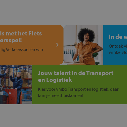
is met het Fiets
In de 
ersspel!
Ontdek vi
ilig Verkeersspel en win
winkelvlo
Jouw talent in de Transport
en Logistiek
Kies voor vmbo Transport en logistiek: daar
kun je mee thuiskomen!