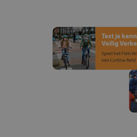
Test je kenn
Veilig Verke
Speel het Fiets Ve
een Cortina-fiets!