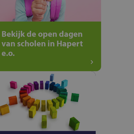
Bekijk de open dagen
van scholen in Hapert
e.o.