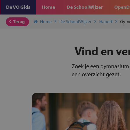
De VO Gids
Home
De SchoolWijzer
OpenD
Terug
Home
De SchoolWijzer
Hapert
Gym
Vind en ve
Zoek je een gymnasium i
een overzicht gezet.