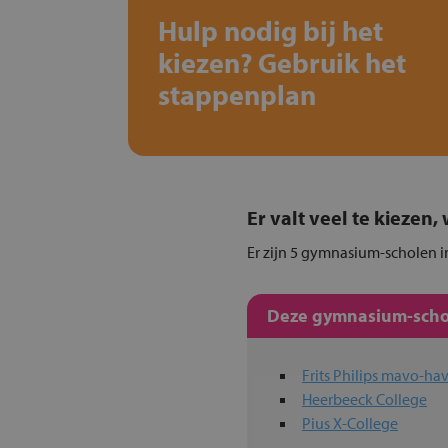
Hulp nodig bij het
kiezen? Gebruik het
stappenplan
Er valt veel te kiezen
Er zijn 5 gymnasium-scholen in
Deze gymnasium-schol
Frits Philips mavo-
Heerbeeck College
Pius X-College