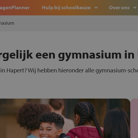
agenPlanner
Hulp bij schoolkeuze
Over ons
nasium
rgelijk een gymnasium in
n Hapert? Wij hebben hieronder alle gymnasium-schol