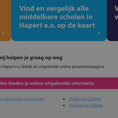
Vind en vergelijk alle
middelbare scholen in
Hapert e.o. op de kaart
, wij helpen je graag op weg
 Hapert e.o. Bekijk de uitgebreide online presentatiepagina.
en bieden je online uitgebreide informatie
havo-atheneum-gymnasium
Rythovius College
Sondervick College