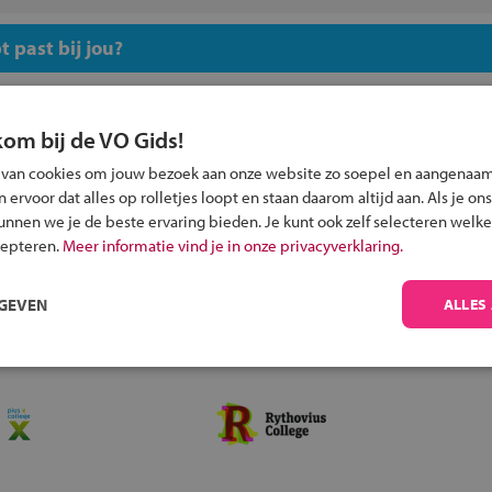
 past bij jou?
kom bij de VO Gids!
 van cookies om jouw bezoek aan onze website zo soepel en aangenaam
ervoor dat alles op rolletjes loopt en staan daarom altijd aan. Als je ons
Inschrijven?
kunnen we je de beste ervaring bieden. Je kunt ook zelf selecteren welke
Alle informatie om je kind aan te melden bij
cepteren.
Meer informatie vind je in onze privacyverklaring.
een middelbare school.
RGEVEN
ALLES