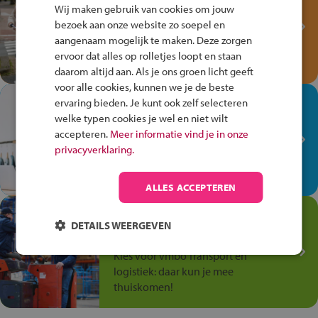
Fiets Veilig
Wij maken gebruik van cookies om jouw
Verkeersspel!
bezoek aan onze website zo soepel en
aangenaam mogelijk te maken. Deze zorgen
Speel het Fiets Veilig Verkeersspel
ervoor dat alles op rolletjes loopt en staan
en win een Cortina-fiets!
daarom altijd aan. Als je ons groen licht geeft
voor alle cookies, kunnen we je de beste
In de winkel ben je op je
ervaring bieden. Je kunt ook zelf selecteren
plek!
welke typen cookies je wel en niet wilt
accepteren.
Meer informatie vind je in onze
Ontdek via het vmbo jouw talent
privacyverklaring.
op de winkelvloer, waar elke dag
anders is!
ALLES ACCEPTEREN
Jouw talent in de
DETAILS WEERGEVEN
Transport en Logistiek
Kies voor vmbo Transport en
logistiek: daar kun je mee
thuiskomen!