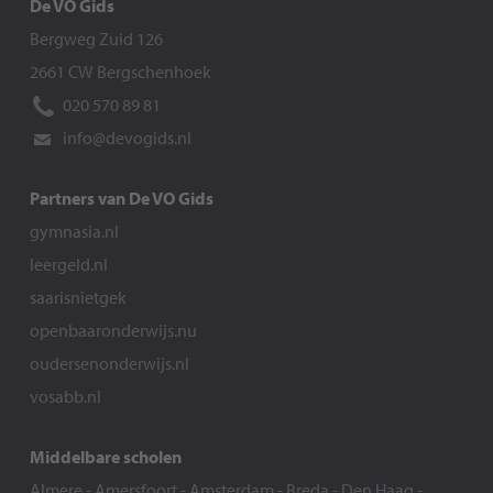
De VO Gids
Bergweg Zuid 126
2661 CW Bergschenhoek
020 570 89 81
info@devogids.nl
Partners van De VO Gids
gymnasia.nl
leergeld.nl
saarisnietgek
openbaaronderwijs.nu
oudersenonderwijs.nl
vosabb.nl
Middelbare scholen
Almere
-
Amersfoort
-
Amsterdam
-
Breda
-
Den Haag
-