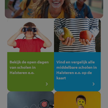
Bekijk de open dagen
Vind en vergelijk alle
van scholen in
middelbare scholen in
Halsteren e.o.
Halsteren e.o. op de
kaart