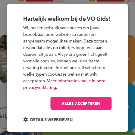
Hartelijk welkom bij de VO Gids!
Wij maken gebruik van cookies om jouw
bezoek aan onze website zo soepel en
aangenaam mogelijk te maken. Deze zorgen
Test je kennis met het
ervoor dat alles op rolletjes loopt en staan
Fiets Veilig
daarom altijd aan. Als je ons groen licht geeft
Verkeersspel!
voor alle cookies, kunnen we je de beste
ervaring bieden. Je kunt ook zelf selecteren
Speel het Fiets Veilig Verkeersspel
welke typen cookies je wel en niet wilt
en win een Cortina-fiets!
accepteren.
Meer informatie vind je in onze
privacyverklaring.
In de winkel ben je op je
plek!
ALLES ACCEPTEREN
Ontdek via het vmbo jouw talent
op de winkelvloer, waar elke dag
DETAILS WEERGEVEN
anders is!