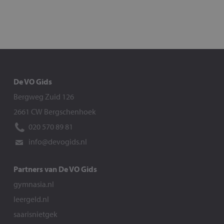
De VO Gids
Bergweg Zuid 126
2661 CW Bergschenhoek
020 570 89 81
info@devogids.nl
Partners van De VO Gids
gymnasia.nl
leergeld.nl
saarisnietgek