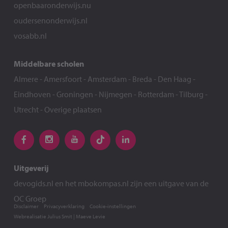
openbaaronderwijs.nu
oudersenonderwijs.nl
vosabb.nl
Middelbare scholen
Almere
-
Amersfoort
-
Amsterdam
-
Breda
-
Den Haag
-
Eindhoven
-
Groningen
-
Nijmegen
-
Rotterdam
-
Tilburg
-
Utrecht
-
Overige plaatsen
Uitgeverij
devogids.nl
en het
mbokompas.nl
zijn een uitgave van de
OC Groep
Disclaimer
Privacyverklaring
Cookie-instellingen
Webrealisatie
Julius Smit
|
Maeve Levie