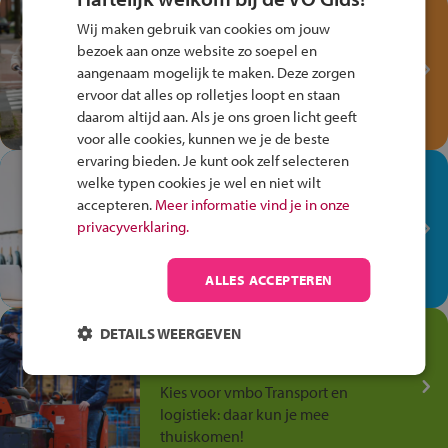
Test je kennis met het
Wij maken gebruik van cookies om jouw
Fiets Veilig
bezoek aan onze website zo soepel en
Verkeersspel!
aangenaam mogelijk te maken. Deze zorgen
ervoor dat alles op rolletjes loopt en staan
Speel het Fiets Veilig Verkeersspel
daarom altijd aan. Als je ons groen licht geeft
en win een Cortina-fiets!
voor alle cookies, kunnen we je de beste
ervaring bieden. Je kunt ook zelf selecteren
In de winkel ben je op je
welke typen cookies je wel en niet wilt
plek!
accepteren.
Meer informatie vind je in onze
privacyverklaring.
Ontdek via het vmbo jouw talent
op de winkelvloer, waar elke dag
anders is!
ALLES ACCEPTEREN
Jouw talent in de
DETAILS WEERGEVEN
Transport en Logistiek
Kies voor vmbo Transport en
logistiek: daar kun je mee
thuiskomen!