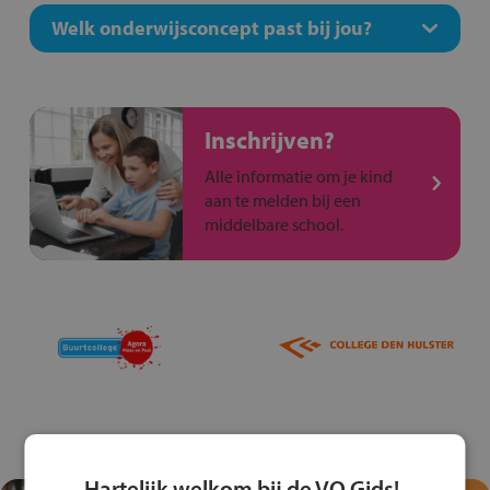
Welk onderwijsconcept past bij jou?
Inschrijven?
Alle informatie om je kind
aan te melden bij een
middelbare school.
Hartelijk welkom bij de VO Gids!