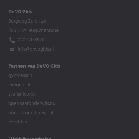
De VO Gids
Bergweg Zuid 126
2661 CW Bergschenhoek
020 570 89 81
info@devogids.nl
Partners van De VO Gids
gymnasia.nl
leergeld.nl
saarisnietgek
openbaaronderwijs.nu
oudersenonderwijs.nl
vosabb.nl
Middelbare scholen