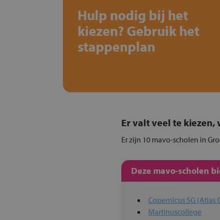
Hulp nodig bij het
kiezen? Gebruik het
stappenplan
Er valt veel te kiezen
Er zijn 10 mavo-scholen in Gro
Deze mavo-scholen bie
Copernicus SG (Atlas 
Martinuscollege