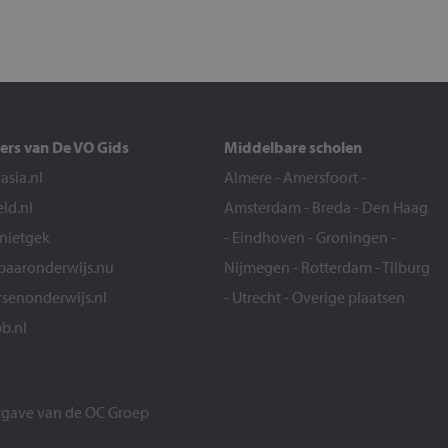
ers van De VO Gids
Middelbare scholen
sia.nl
Almere
-
Amersfoort
-
eld.nl
Amsterdam
-
Breda
-
Den Haag
snietgek
-
Eindhoven
-
Groningen
-
aaronderwijs.nu
Nijmegen
-
Rotterdam
-
Tilburg
senonderwijs.nl
-
Utrecht
-
Overige plaatsen
b.nl
itgave van de
OC Groep