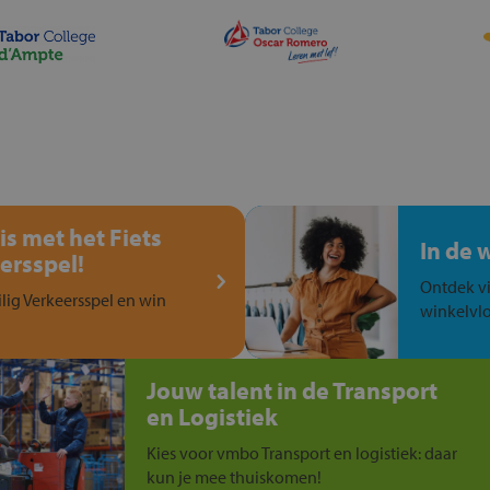
is met het Fiets
In de 
ersspel!
Ontdek vi
ilig Verkeersspel en win
winkelvlo
Jouw talent in de Transport
en Logistiek
Kies voor vmbo Transport en logistiek: daar
kun je mee thuiskomen!