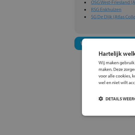
OSG West-Friesland (A
RSG Enkhuizen
SG De Dijk (Atlas Coll
Welk onderwijsconcept
Hartelijk wel
Wij maken gebruik
maken. Deze zorgen 
voor alle cookies, 
wel en niet wilt ac
DETAILS WEE