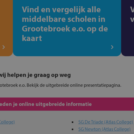
Vind en vergelijk alle
middelbare scholen in
Grootebroek e.o. op de
kaart
, wij helpen je graag op weg
otebroek e.o. Bekijk de uitgebreide online presentatiepagina.
den je online uitgebreide informatie
College)
SG De Triade (Atlas College)
SG Newton (Atlas College)