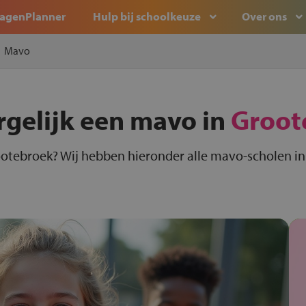
agenPlanner
Hulp bij schoolkeuze
Over ons
Mavo
rgelijk een mavo in
Groot
otebroek? Wij hebben hieronder alle mavo-scholen in