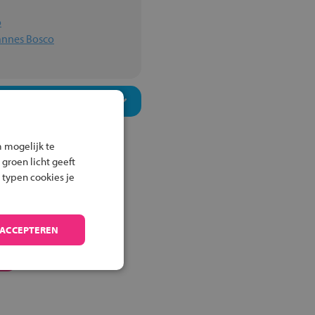
o
hannes Bosco
 mogelijk te
 groen licht geeft
 typen cookies je
 ACCEPTEREN