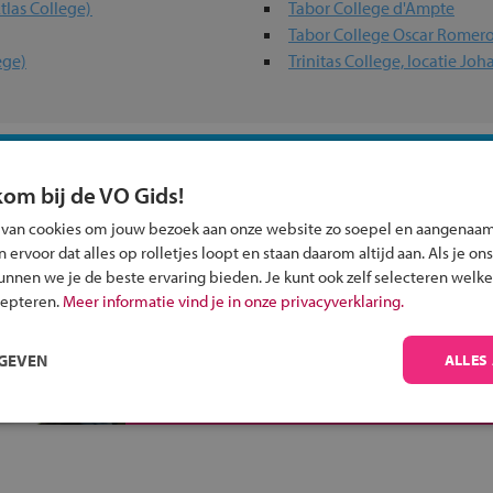
tlas College)
Tabor College d'Ampte
Tabor College Oscar Romer
ege)
Trinitas College, locatie Jo
 past bij jou?
kom bij de VO Gids!
 van cookies om jouw bezoek aan onze website zo soepel en aangenaam
ervoor dat alles op rolletjes loopt en staan daarom altijd aan. Als je ons
kunnen we je de beste ervaring bieden. Je kunt ook zelf selecteren welke
cepteren.
Meer informatie vind je in onze privacyverklaring.
Inschrijven?
Alle informatie om je kind aan te melden bij
RGEVEN
ALLES
een middelbare school.