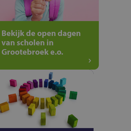
Bekijk de open dagen
van scholen in
Grootebroek e.o.