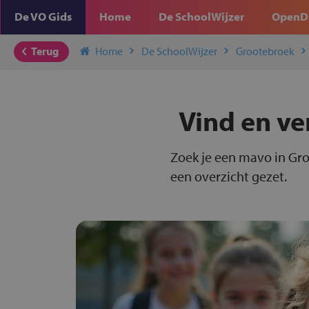
De VO Gids
Home
De SchoolWijzer
OpenD
Terug
Home
De SchoolWijzer
Grootebroek
Vind en ve
Zoek je een mavo in Gro
een overzicht gezet.