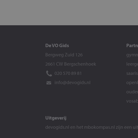
De VO Gids
Partn
Bergweg Zuid 126
gymna
2661 CW Bergschenhoek
leerg
020 570 89 81
saari
info@devogids.nl
openb
ouder
vosab
Uitgeverij
devogids.nl
en het
mbokompas.nl
zijn een u