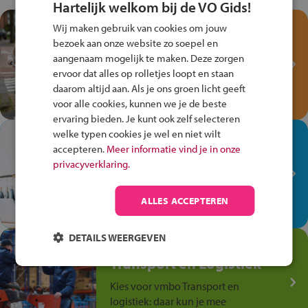
Hartelijk welkom bij de VO Gids!
Test je kennis met het
Wij maken gebruik van cookies om jouw
Fiets Veilig
bezoek aan onze website zo soepel en
aangenaam mogelijk te maken. Deze zorgen
Verkeersspel!
ervoor dat alles op rolletjes loopt en staan
Speel het Fiets Veilig Verkeersspel
daarom altijd aan. Als je ons groen licht geeft
en win een Cortina-fiets!
voor alle cookies, kunnen we je de beste
ervaring bieden. Je kunt ook zelf selecteren
welke typen cookies je wel en niet wilt
In de winkel ben je op je
accepteren.
Meer informatie vind je in onze
plek!
privacyverklaring.
Ontdek via het vmbo jouw talent
op de winkelvloer, waar elke dag
ALLES ACCEPTEREN
anders is!
DETAILS WEERGEVEN
Jouw talent in de
Transport en Logistiek
Kies voor vmbo Transport en
logistiek: daar kun je mee