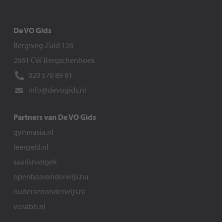
De VO Gids
Bergweg Zuid 126
2661 CW Bergschenhoek
020 570 89 81
info@devogids.nl
Partners van De VO Gids
gymnasia.nl
leergeld.nl
saarisnietgek
openbaaronderwijs.nu
oudersenonderwijs.nl
vosabb.nl