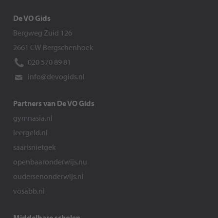
De VO Gids
Bergweg Zuid 126
2661 CW Bergschenhoek
020 570 89 81
info@devogids.nl
Partners van De VO Gids
gymnasia.nl
leergeld.nl
saarisnietgek
openbaaronderwijs.nu
oudersenonderwijs.nl
vosabb.nl
Middelbare scholen