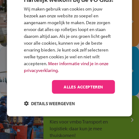
Test je kennis met het
Wij maken gebruik van cookies om jouw
Fiets Veilig
bezoek aan onze website zo soepel en
Verkeersspel!
aangenaam mogelijk te maken. Deze zorgen
ervoor dat alles op rolletjes loopt en staan
Speel het Fiets Veilig Verkeersspel
daarom altijd aan. Als je ons groen licht geeft
en win een Cortina-fiets!
voor alle cookies, kunnen we je de beste
ervaring bieden. Je kunt ook zelf selecteren
In de winkel ben je op je
welke typen cookies je wel en niet wilt
plek!
accepteren.
Meer informatie vind je in onze
privacyverklaring.
Ontdek via het vmbo jouw talent
op de winkelvloer, waar elke dag
anders is!
ALLES ACCEPTEREN
Jouw talent in de
DETAILS WEERGEVEN
Transport en Logistiek
Kies voor vmbo Transport en
logistiek: daar kun je mee
thuiskomen!