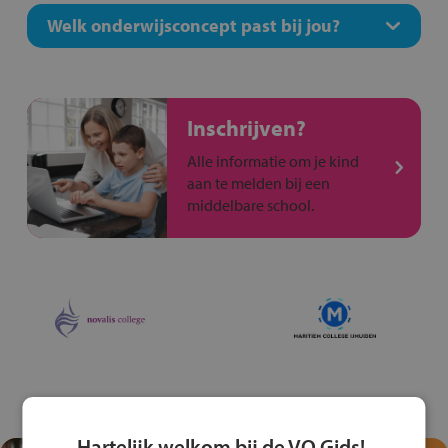
Welk onderwijsconcept past bij jou?
Inschrijven?
Alle informatie om je kind
aan te melden bij een
middelbare school.
Hartelijk welkom bij de VO Gids!