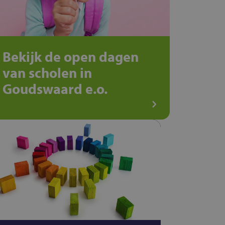
Bekijk de open dagen
van scholen in
Goudswaard e.o.