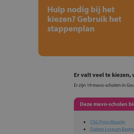
Hulp nodig bij het
kiezen? Gebruik het
stappenplan
Er valt veel te kiezen
Er zijn 19 mavo-scholen in Go
Deze mavo-scholen bie
CSG Prins Maurits
Dalton Lyceum Baren