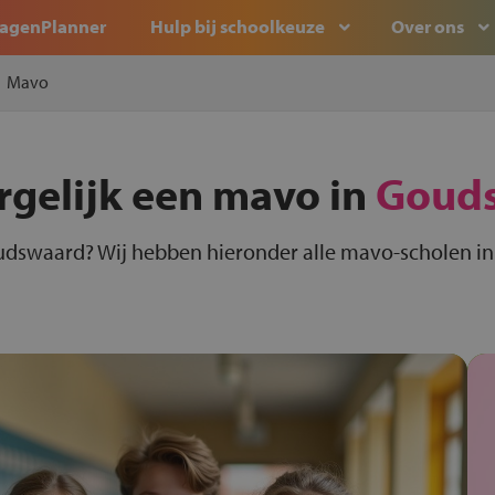
agenPlanner
Hulp bij schoolkeuze
Over ons
Mavo
rgelijk een mavo in
Goud
udswaard? Wij hebben hieronder alle mavo-scholen in