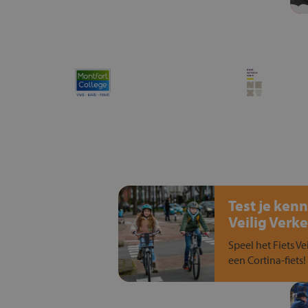
Test je kenn
Veilig Verke
Speel het Fiets Ve
een Cortina-fiets!