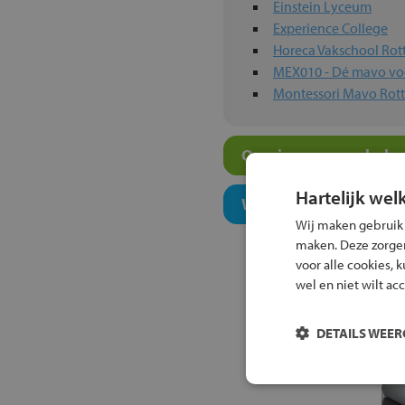
Einstein Lyceum
Experience College
Horeca Vakschool Ro
MEX010 - Dé mavo voo
Montessori Mavo Rot
Overige mavo-scholen
Hartelijk wel
Welk onderwijsconcept
Wij maken gebruik
maken. Deze zorgen 
voor alle cookies, 
wel en niet wilt ac
DETAILS WEE