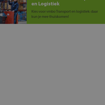
en Logistiek
Kies voor vmbo Transport en logistiek: daar
kun je mee thuiskomen!