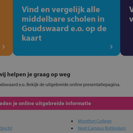
Vind en vergelijk alle
middelbare scholen in
Goudswaard e.o. op de
kaart
, wij helpen je graag op weg
udswaard e.o. Bekijk de uitgebreide online presentatiepagina.
den je online uitgebreide informatie
Montfort College
drecht
Next Campus Rotterdam