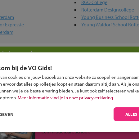
RGO College
Rotterdam Designcollege
tterdam
Young Business School Rot
r Expressie
Young Waldorf School Rott
terdam
 in jouw regio
kom bij de VO Gids!
 past bij jou?
 van cookies om jouw bezoek aan onze website zo soepel en aangenaam
ervoor dat alles op rolletjes loopt en staan daarom altijd aan. Als je ons
kunnen we je de beste ervaring bieden. Je kunt ook zelf selecteren welke
cepteren.
Meer informatie vind je in onze privacyverklaring.
Inschrijven?
RGEVEN
ALLES
Alle informatie om je kind aan te melden bij
een middelbare school.