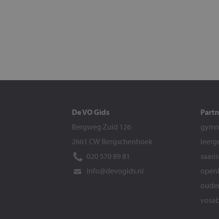
De VO Gids
Partn
Bergweg Zuid 126
gymna
2661 CW Bergschenhoek
leerg
020 570 89 81
saari
info@devogids.nl
openb
ouder
vosab