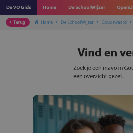
De VO Gids
Home
De SchoolWijzer
OpenD
Terug
Home
De SchoolWijzer
Goudswaard
Vind en ve
Zoek je een mavo in Go
een overzicht gezet.