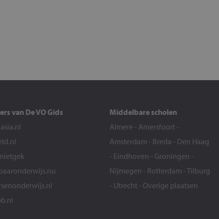
ers van De VO Gids
Middelbare scholen
sia.nl
Almere
-
Amersfoort
-
eld.nl
Amsterdam
-
Breda
-
Den Haag
snietgek
-
Eindhoven
-
Groningen
-
aaronderwijs.nu
Nijmegen
-
Rotterdam
-
Tilburg
senonderwijs.nl
-
Utrecht
-
Overige plaatsen
b.nl