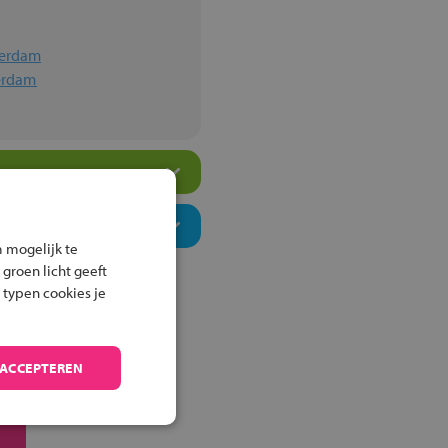
terdam
erdam
 mogelijk te
 groen licht geeft
 typen cookies je
 ACCEPTEREN