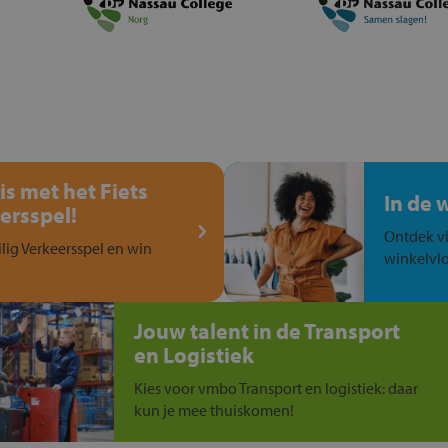
is met het Fiets
In de 
ersspel!
Ontdek vi
ilig Verkeersspel en win
winkelvlo
Jouw talent in de Transport
en Logistiek
Kies voor vmbo Transport en logistiek: daar
kun je mee thuiskomen!