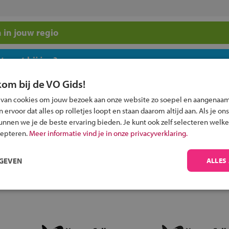
 in jouw regio
 past bij jou?
kom bij de VO Gids!
 van cookies om jouw bezoek aan onze website zo soepel en aangenaam
ervoor dat alles op rolletjes loopt en staan daarom altijd aan. Als je ons
kunnen we je de beste ervaring bieden. Je kunt ook zelf selecteren welke
Inschrijven?
cepteren.
Meer informatie vind je in onze privacyverklaring.
Alle informatie om je kind aan te melden bij
RGEVEN
ALLES
een middelbare school.