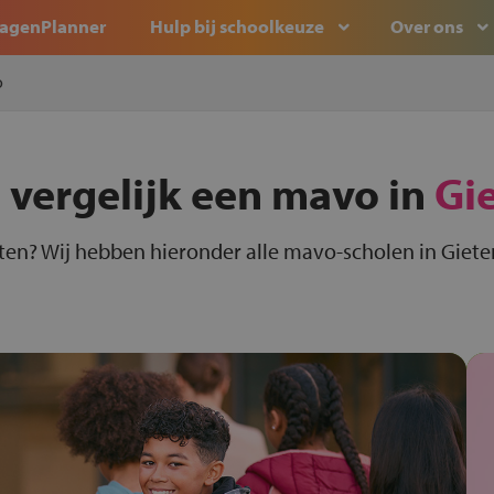
agenPlanner
Hulp bij schoolkeuze
Over ons
o
 vergelijk een mavo in
Gi
ten? Wij hebben hieronder alle mavo-scholen in Gieten