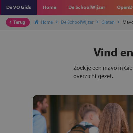
De VO Gids
Home
De SchoolWijzer
OpenD
Terug
Home
De SchoolWijzer
Gieten
Mav
Vind en
Zoek je een mavo in Gie
overzicht gezet.