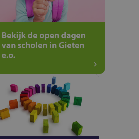
Bekijk de open dagen
van scholen in Gieten
e.o.