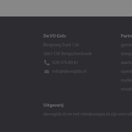
De VO Gids
Partn
Bergweg Zuid 126
gymna
2661 CW Bergschenhoek
leerg
020 570 89 81
saari
info@devogids.nl
openb
ouder
vosab
Uitgeverij
devogids.nl
en het
mbokompas.nl
zijn een u