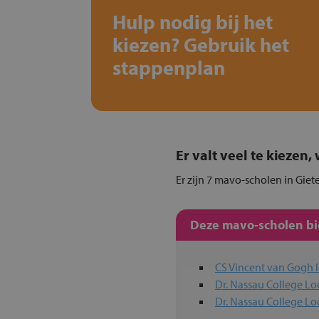
Hulp nodig bij het
kiezen? Gebruik het
stappenplan
Er valt veel te kiezen
Er zijn 7 mavo-scholen in Giet
Deze mavo-scholen bie
CS Vincent van Gogh l
Dr. Nassau College Lo
Dr. Nassau College Lo