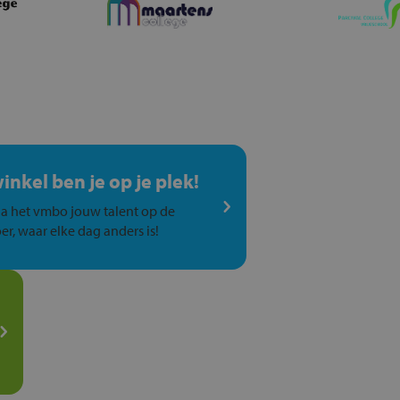
winkel ben je op je plek!
a het vmbo jouw talent op de
er, waar elke dag anders is!