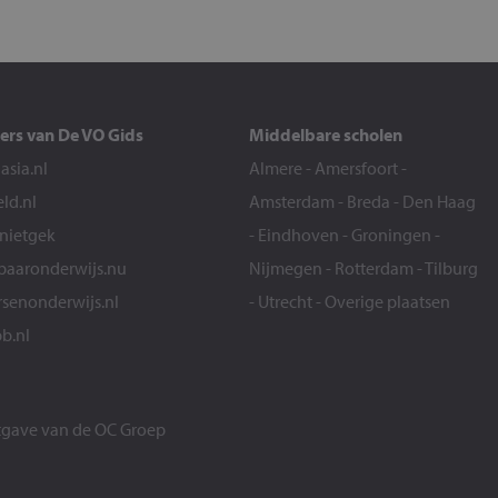
ers van De VO Gids
Middelbare scholen
sia.nl
Almere
-
Amersfoort
-
eld.nl
Amsterdam
-
Breda
-
Den Haag
snietgek
-
Eindhoven
-
Groningen
-
aaronderwijs.nu
Nijmegen
-
Rotterdam
-
Tilburg
senonderwijs.nl
-
Utrecht
-
Overige plaatsen
b.nl
itgave van de
OC Groep