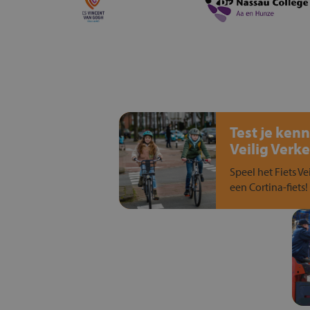
Test je kenn
Veilig Verke
Speel het Fiets Ve
een Cortina-fiets!