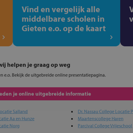
Vind en vergelijk alle
middelbare scholen in
Gieten e.o. op de kaart
, wij helpen je graag op weg
en e.o. Bekijk de uitgebreide online presentatiepagina.
den je online uitgebreide informatie
ocatie Salland
Dr. Nassau College Locatie 
catie Aa en Hunze
Maartenscollege Haren
catie Norg
Parcival College Vrijeschool