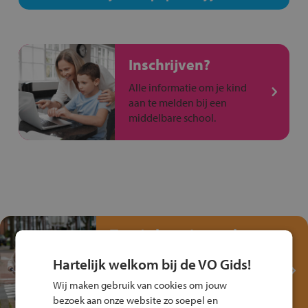
Inschrijven?
Alle informatie om je kind
aan te melden bij een
middelbare school.
Test je kennis met het
Fiets Veilig
Hartelijk welkom bij de VO Gids!
Verkeersspel!
Wij maken gebruik van cookies om jouw
Speel het Fiets Veilig Verkeersspel
bezoek aan onze website zo soepel en
en win een Cortina-fiets!