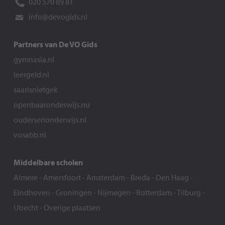
020 570 89 81
info@devogids.nl
Partners van De VO Gids
gymnasia.nl
leergeld.nl
saarisnietgek
openbaaronderwijs.nu
oudersenonderwijs.nl
vosabb.nl
Middelbare scholen
Almere
-
Amersfoort
-
Amsterdam
-
Breda
-
Den Haag
-
Eindhoven
-
Groningen
-
Nijmegen
-
Rotterdam
-
Tilburg
-
Utrecht
-
Overige plaatsen