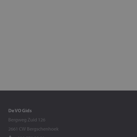
De VO Gids
Bergweg Zuid 126
2661 CW Bergschenhoek