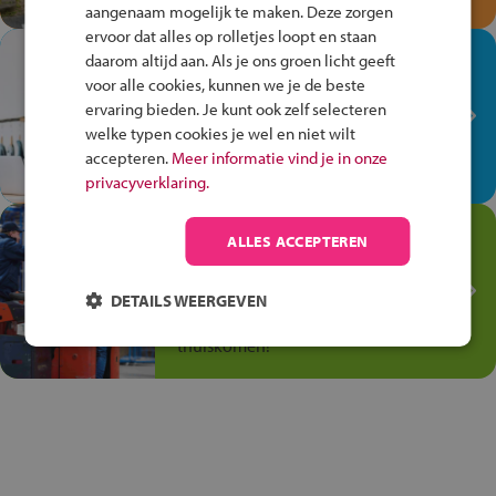
aangenaam mogelijk te maken. Deze zorgen
ervoor dat alles op rolletjes loopt en staan
In de winkel ben je op je
daarom altijd aan. Als je ons groen licht geeft
plek!
voor alle cookies, kunnen we je de beste
ervaring bieden. Je kunt ook zelf selecteren
Ontdek via het vmbo jouw talent
welke typen cookies je wel en niet wilt
op de winkelvloer, waar elke dag
accepteren.
Meer informatie vind je in onze
anders is!
privacyverklaring.
Jouw talent in de
ALLES ACCEPTEREN
Transport en Logistiek
Kies voor vmbo Transport en
DETAILS WEERGEVEN
logistiek: daar kun je mee
thuiskomen!