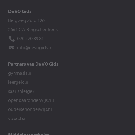
De VO Gids
Bergweg Zuid 126
2661 CW Bergschenhoek
020 570 89 81
info@devogids.nl
Partners van De VO Gids
gymnasia.nl
leergeld.nl
saarisnietgek
openbaaronderwijs.nu
oudersenonderwijs.nl
vosabb.nl
Middelbare scholen