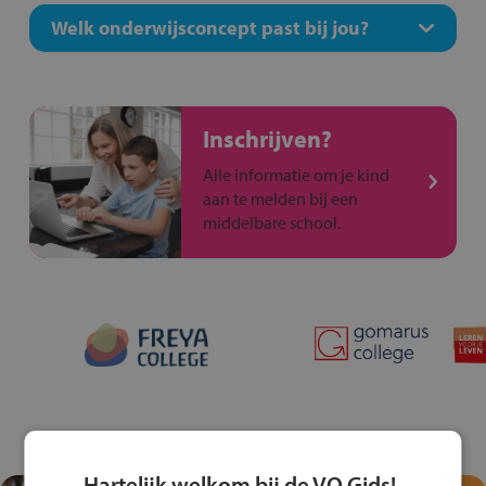
Welk onderwijsconcept past bij jou?
Inschrijven?
Alle informatie om je kind
aan te melden bij een
middelbare school.
Hartelijk welkom bij de VO Gids!