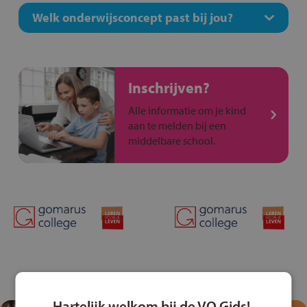
Welk onderwijsconcept past bij jou?
Inschrijven?
Alle informatie om je kind
aan te melden bij een
middelbare school.
Hartelijk welkom bij de VO Gids!