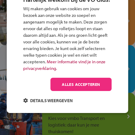
Test je kennis met het
Wij maken gebruik van cookies om jouw
Fiets Veilig
bezoek aan onze website zo soepel en
Verkeersspel!
aangenaam mogelijk te maken. Deze zorgen
ervoor dat alles op rolletjes loopt en staan
Speel het Fiets Veilig Verkeersspel
daarom altijd aan. Als je ons groen licht geeft
en win een Cortina-fiets!
voor alle cookies, kunnen we je de beste
ervaring bieden. Je kunt ook zelf selecteren
In de winkel ben je op je
welke typen cookies je wel en niet wilt
plek!
accepteren.
Meer informatie vind je in onze
privacyverklaring.
Ontdek via het vmbo jouw talent
op de winkelvloer, waar elke dag
anders is!
ALLES ACCEPTEREN
Jouw talent in de
DETAILS WEERGEVEN
Transport en Logistiek
Kies voor vmbo Transport en
logistiek: daar kun je mee
thuiskomen!