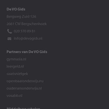
De VO Gids
Bergweg Zuid 126
2661 CW Bergschenhoek
020 570 89 81
info@devogids.nl
Partners van De VO Gids
gymnasia.nl
leergeld.nl
saarisnietgek
openbaaronderwijs.nu
oudersenonderwijs.nl
vosabb.nl
Middelbare scholen