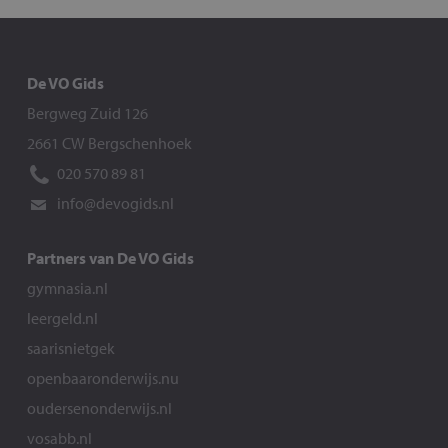
De VO Gids
Bergweg Zuid 126
2661 CW Bergschenhoek
020 570 89 81
info@devogids.nl
Partners van De VO Gids
gymnasia.nl
leergeld.nl
saarisnietgek
openbaaronderwijs.nu
oudersenonderwijs.nl
vosabb.nl