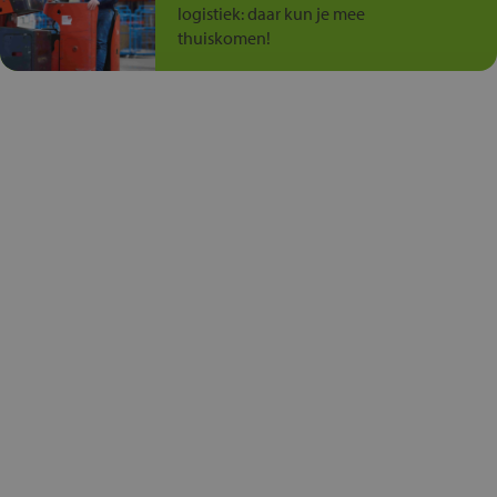
logistiek: daar kun je mee
thuiskomen!