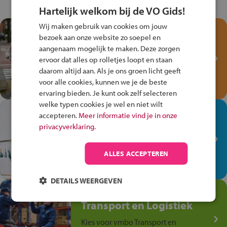
Hartelijk welkom bij de VO Gids!
Wij maken gebruik van cookies om jouw
Test je kennis met het
bezoek aan onze website zo soepel en
Fiets Veilig
aangenaam mogelijk te maken. Deze zorgen
Verkeersspel!
ervoor dat alles op rolletjes loopt en staan
daarom altijd aan. Als je ons groen licht geeft
Speel het Fiets Veilig Verkeersspel
voor alle cookies, kunnen we je de beste
en win een Cortina-fiets!
ervaring bieden. Je kunt ook zelf selecteren
welke typen cookies je wel en niet wilt
In de winkel ben je op je
accepteren.
Meer informatie vind je in onze
plek!
privacyverklaring.
Ontdek via het vmbo jouw talent
op de winkelvloer, waar elke dag
ALLES ACCEPTEREN
anders is!
DETAILS WEERGEVEN
Jouw talent in de
Transport en Logistiek
Kies voor vmbo Transport en