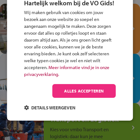
Hartelijk welkom bij de VO Gids!
Test je kennis met het
Wij maken gebruik van cookies om jouw
Fiets Veilig
bezoek aan onze website zo soepel en
Verkeersspel!
aangenaam mogelijk te maken. Deze zorgen
ervoor dat alles op rolletjes loopt en staan
Speel het Fiets Veilig Verkeersspel
daarom altijd aan. Als je ons groen licht geeft
en win een Cortina-fiets!
voor alle cookies, kunnen we je de beste
ervaring bieden. Je kunt ook zelf selecteren
welke typen cookies je wel en niet wilt
In de winkel ben je op je
accepteren.
Meer informatie vind je in onze
plek!
privacyverklaring.
Ontdek via het vmbo jouw talent
op de winkelvloer, waar elke dag
ALLES ACCEPTEREN
anders is!
DETAILS WEERGEVEN
Jouw talent in de
Transport en Logistiek
Kies voor vmbo Transport en
logistiek: daar kun je mee