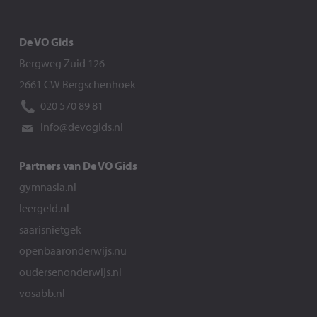
De VO Gids
Bergweg Zuid 126
2661 CW Bergschenhoek
020 570 89 81
info@devogids.nl
Partners van De VO Gids
gymnasia.nl
leergeld.nl
saarisnietgek
openbaaronderwijs.nu
oudersenonderwijs.nl
vosabb.nl