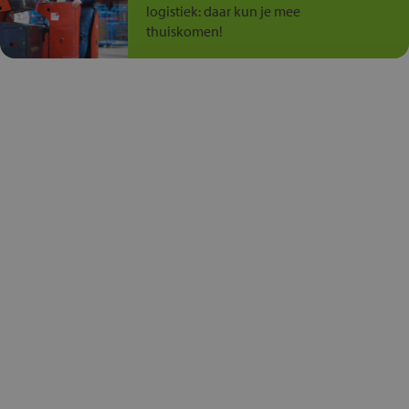
logistiek: daar kun je mee
thuiskomen!