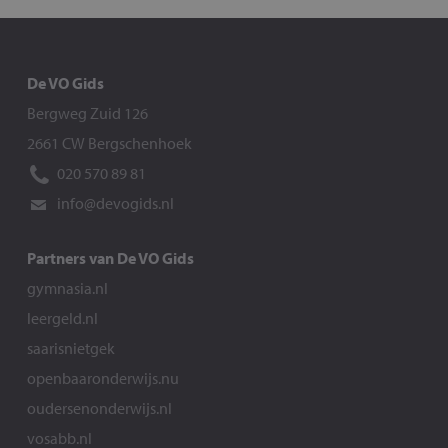
De VO Gids
Bergweg Zuid 126
2661 CW Bergschenhoek
020 570 89 81
info@devogids.nl
Partners van De VO Gids
gymnasia.nl
leergeld.nl
saarisnietgek
openbaaronderwijs.nu
oudersenonderwijs.nl
vosabb.nl