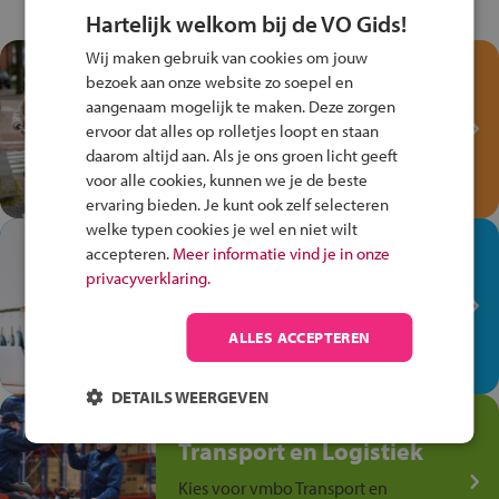
Hartelijk welkom bij de VO Gids!
Wij maken gebruik van cookies om jouw
Test je kennis met het
bezoek aan onze website zo soepel en
Fiets Veilig
aangenaam mogelijk te maken. Deze zorgen
Verkeersspel!
ervoor dat alles op rolletjes loopt en staan
daarom altijd aan. Als je ons groen licht geeft
Speel het Fiets Veilig Verkeersspel
voor alle cookies, kunnen we je de beste
en win een Cortina-fiets!
ervaring bieden. Je kunt ook zelf selecteren
welke typen cookies je wel en niet wilt
In de winkel ben je op je
accepteren.
Meer informatie vind je in onze
plek!
privacyverklaring.
Ontdek via het vmbo jouw talent
op de winkelvloer, waar elke dag
ALLES ACCEPTEREN
anders is!
DETAILS WEERGEVEN
Jouw talent in de
Transport en Logistiek
Kies voor vmbo Transport en