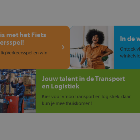
is met het Fiets
In de 
ersspel!
Ontdek vi
ilig Verkeersspel en win
winkelvlo
Jouw talent in de Transport
en Logistiek
Kies voor vmbo Transport en logistiek: daar
kun je mee thuiskomen!