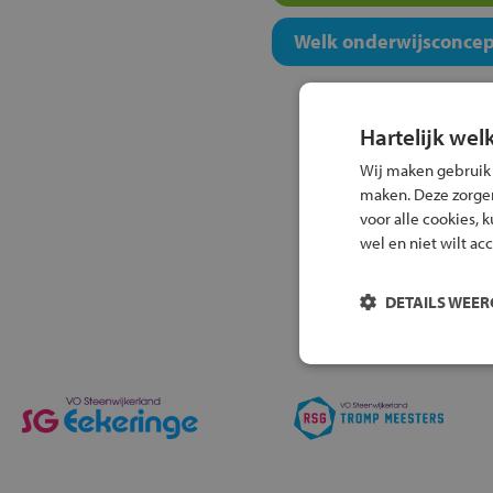
Welk onderwijsconcept
Hartelijk wel
Wij maken gebruik
maken. Deze zorgen 
voor alle cookies, 
wel en niet wilt ac
DETAILS WEE