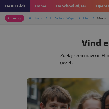
De VO Gids
Home
De SchoolWijzer
OpenD
Terug
Home
De SchoolWijzer
Elim
Mavo
Vind e
Zoek je een mavo in Eli
gezet.