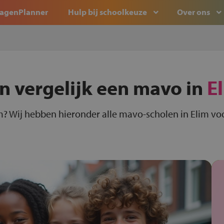
agenPlanner
Hulp bij schoolkeuze
Over ons
n vergelijk een mavo in
E
m? Wij hebben hieronder alle mavo-scholen in Elim voo