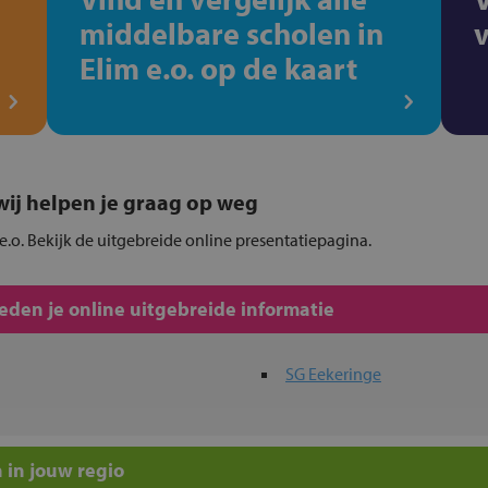
middelbare scholen in
Elim e.o. op de kaart
, wij helpen je graag op weg
 e.o. Bekijk de uitgebreide online presentatiepagina.
den je online uitgebreide informatie
SG Eekeringe
 in jouw regio