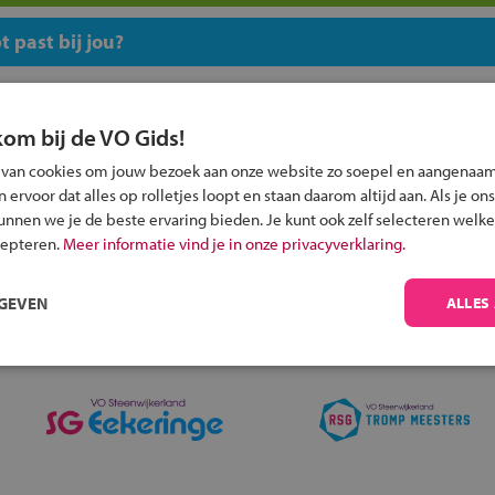
 past bij jou?
kom bij de VO Gids!
 van cookies om jouw bezoek aan onze website zo soepel en aangenaam
ervoor dat alles op rolletjes loopt en staan daarom altijd aan. Als je ons
Inschrijven?
kunnen we je de beste ervaring bieden. Je kunt ook zelf selecteren welke
Alle informatie om je kind aan te melden bij
cepteren.
Meer informatie vind je in onze privacyverklaring.
een middelbare school.
RGEVEN
ALLES