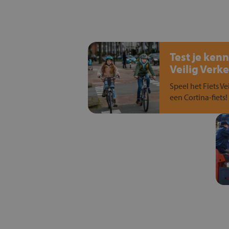
Test je kenn
Veilig Verke
Speel het Fiets Ve
een Cortina-fiets!