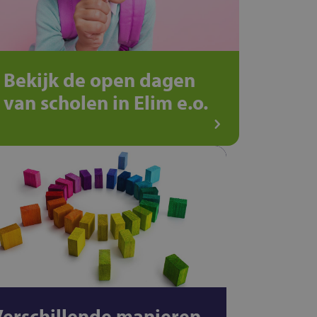
Bekijk de open dagen
van scholen in Elim e.o.
Verschillende manieren