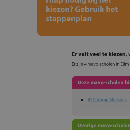
kiezen? Gebruik het
stappenplan
Er valt veel te kiezen
Er zijn 4 mavo-scholen in Elim
Deze mavo-scholen bie
RSG Tromp Meesters
Overige mavo-scholen