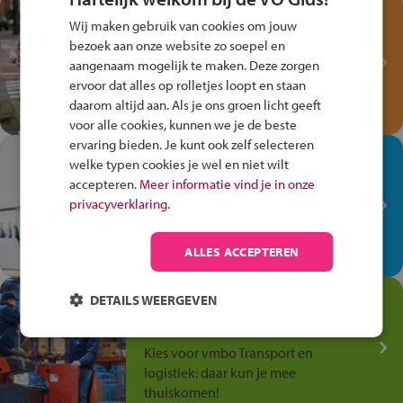
Test je kennis met het
Wij maken gebruik van cookies om jouw
Fiets Veilig
bezoek aan onze website zo soepel en
Verkeersspel!
aangenaam mogelijk te maken. Deze zorgen
ervoor dat alles op rolletjes loopt en staan
Speel het Fiets Veilig Verkeersspel
daarom altijd aan. Als je ons groen licht geeft
en win een Cortina-fiets!
voor alle cookies, kunnen we je de beste
ervaring bieden. Je kunt ook zelf selecteren
In de winkel ben je op je
welke typen cookies je wel en niet wilt
plek!
accepteren.
Meer informatie vind je in onze
privacyverklaring.
Ontdek via het vmbo jouw talent
op de winkelvloer, waar elke dag
anders is!
ALLES ACCEPTEREN
Jouw talent in de
DETAILS WEERGEVEN
Transport en Logistiek
Kies voor vmbo Transport en
logistiek: daar kun je mee
thuiskomen!