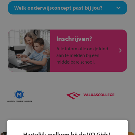
Welk onderwijsconcept past bij jou?
Inschrijven?
Alle informatie om je kind
aan te melden bij een
middelbare school.
Hartelijk welkom bij de VO Gids!