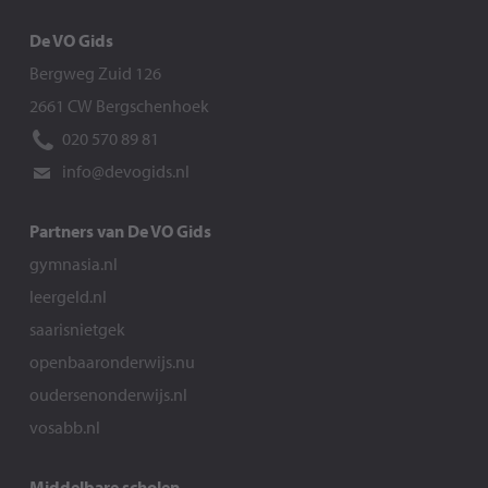
De VO Gids
Bergweg Zuid 126
2661 CW Bergschenhoek
020 570 89 81
info@devogids.nl
Partners van De VO Gids
gymnasia.nl
leergeld.nl
saarisnietgek
openbaaronderwijs.nu
oudersenonderwijs.nl
vosabb.nl
Middelbare scholen