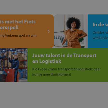
is met het Fiets
In de 
ersspel!
Ontdek vi
ilig Verkeersspel en win
winkelvlo
Jouw talent in de Transport
en Logistiek
Kies voor vmbo Transport en logistiek: daar
kun je mee thuiskomen!