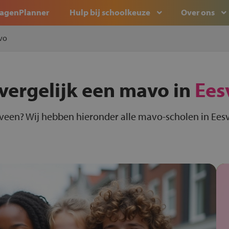
agenPlanner
Hulp bij schoolkeuze
Over ons
vo
vergelijk een mavo in
Ees
veen? Wij hebben hieronder alle mavo-scholen in Eesv