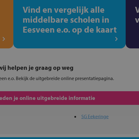
Vind en vergelijk alle
middelbare scholen in
Eesveen e.o. op de kaart
, wij helpen je graag op weg
een e.o. Bekijk de uitgebreide online presentatiepagina.
den je online uitgebreide informatie
SG Eekeringe