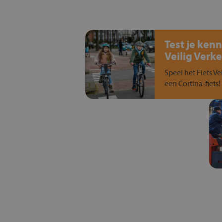
Test je kenn
Veilig Verke
Speel het Fiets Ve
een Cortina-fiets!