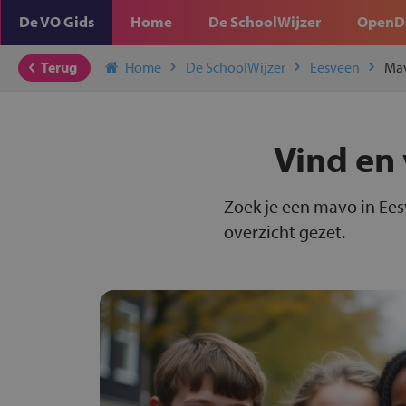
De VO Gids
Home
De SchoolWijzer
OpenD
Terug
Home
De SchoolWijzer
Eesveen
Ma
Vind en 
Zoek je een mavo in Ees
overzicht gezet.