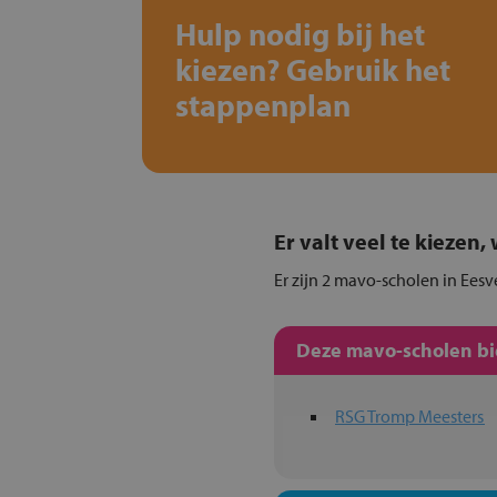
Hulp nodig bij het
kiezen? Gebruik het
stappenplan
Er valt veel te kiezen
Er zijn 2 mavo-scholen in Eesv
Deze mavo-scholen bie
RSG Tromp Meesters