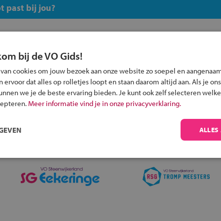
 past bij jou?
kom bij de VO Gids!
 van cookies om jouw bezoek aan onze website zo soepel en aangenaam
Inschrijven?
ervoor dat alles op rolletjes loopt en staan daarom altijd aan. Als je ons
kunnen we je de beste ervaring bieden. Je kunt ook zelf selecteren welke
Alle informatie om je kind aan te melden bij
cepteren.
Meer informatie vind je in onze privacyverklaring.
een middelbare school.
RGEVEN
ALLES