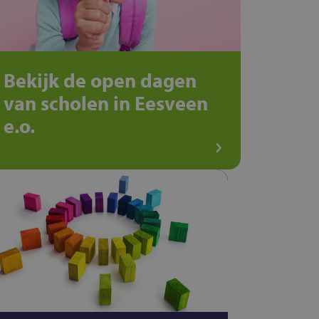
Bekijk de open dagen
van scholen in Eesveen
e.o.