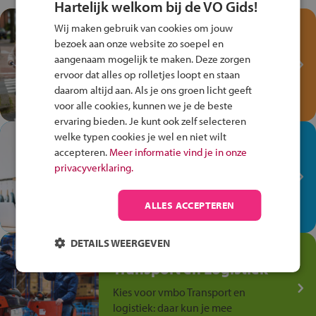
Hartelijk welkom bij de VO Gids!
Test je kennis met het
Wij maken gebruik van cookies om jouw
Fiets Veilig
bezoek aan onze website zo soepel en
Verkeersspel!
aangenaam mogelijk te maken. Deze zorgen
ervoor dat alles op rolletjes loopt en staan
Speel het Fiets Veilig Verkeersspel
daarom altijd aan. Als je ons groen licht geeft
en win een Cortina-fiets!
voor alle cookies, kunnen we je de beste
ervaring bieden. Je kunt ook zelf selecteren
welke typen cookies je wel en niet wilt
In de winkel ben je op je
accepteren.
Meer informatie vind je in onze
plek!
privacyverklaring.
Ontdek via het vmbo jouw talent
op de winkelvloer, waar elke dag
ALLES ACCEPTEREN
anders is!
DETAILS WEERGEVEN
Jouw talent in de
Transport en Logistiek
Kies voor vmbo Transport en
logistiek: daar kun je mee