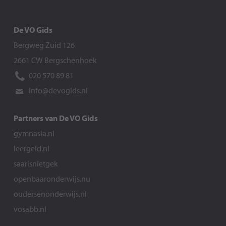
De VO Gids
Bergweg Zuid 126
2661 CW Bergschenhoek
020 570 89 81
info@devogids.nl
Partners van De VO Gids
gymnasia.nl
leergeld.nl
saarisnietgek
openbaaronderwijs.nu
oudersenonderwijs.nl
vosabb.nl