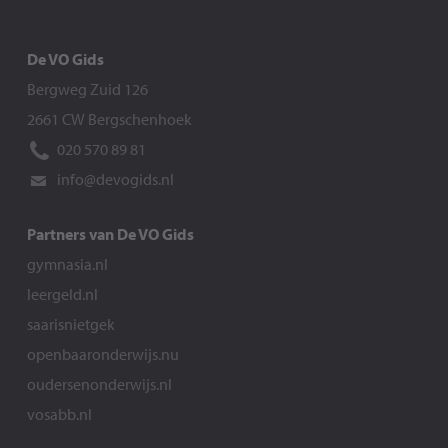
De VO Gids
Bergweg Zuid 126
2661 CW Bergschenhoek
020 570 89 81
info@devogids.nl
Partners van De VO Gids
gymnasia.nl
leergeld.nl
saarisnietgek
openbaaronderwijs.nu
oudersenonderwijs.nl
vosabb.nl