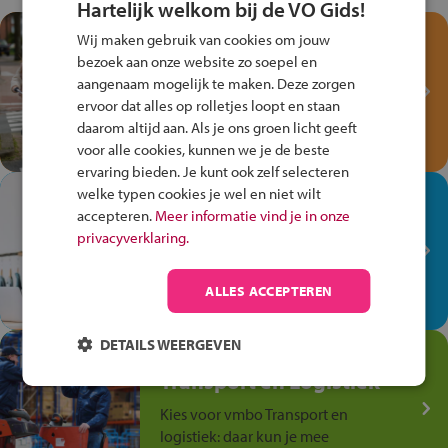
Hartelijk welkom bij de VO Gids!
Test je kennis met het
Wij maken gebruik van cookies om jouw
Fiets Veilig
bezoek aan onze website zo soepel en
Verkeersspel!
aangenaam mogelijk te maken. Deze zorgen
ervoor dat alles op rolletjes loopt en staan
Speel het Fiets Veilig Verkeersspel
daarom altijd aan. Als je ons groen licht geeft
en win een Cortina-fiets!
voor alle cookies, kunnen we je de beste
ervaring bieden. Je kunt ook zelf selecteren
welke typen cookies je wel en niet wilt
In de winkel ben je op je
accepteren.
Meer informatie vind je in onze
plek!
privacyverklaring.
Ontdek via het vmbo jouw talent
op de winkelvloer, waar elke dag
ALLES ACCEPTEREN
anders is!
DETAILS WEERGEVEN
Jouw talent in de
Transport en Logistiek
Kies voor vmbo Transport en
logistiek: daar kun je mee