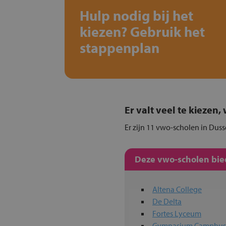
Hulp nodig bij het
kiezen? Gebruik het
stappenplan
Er valt veel te kiezen
Er zijn 11 vwo-scholen in Duss
Deze vwo-scholen bied
Altena College
De Delta
Fortes Lyceum
Gymnasium Camphu