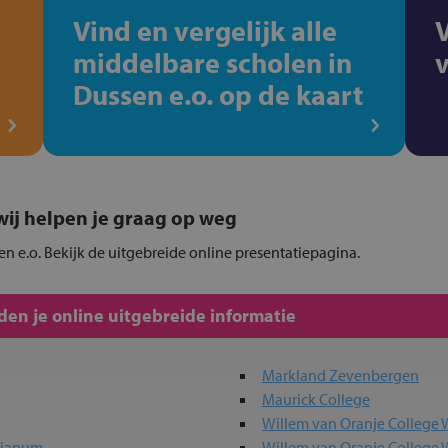
Vind en vergelijk alle
middelbare scholen in
Dussen e.o. op de kaart
, wij helpen je graag op weg
en e.o. Bekijk de uitgebreide online presentatiepagina.
en je online uitgebreide informatie
Markland Zevenbergen
Maurick College
Willem van Oranje College 
sianum
Willem van Oranje College 