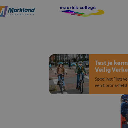
Test je kenn
Veilig Verke
Speel het Fiets Ve
een Cortina-fiets!