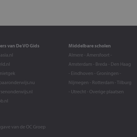
ers van De VO Gids
Middelbare scholen
sia.nl
Almere
-
Amersfoort
-
eld.nl
Amsterdam
-
Breda
-
Den Haag
snietgek
-
Eindhoven
-
Groningen
-
aaronderwijs.nu
Nijmegen
-
Rotterdam
-
Tilburg
senonderwijs.nl
-
Utrecht
-
Overige plaatsen
b.nl
itgave van de
OC Groep