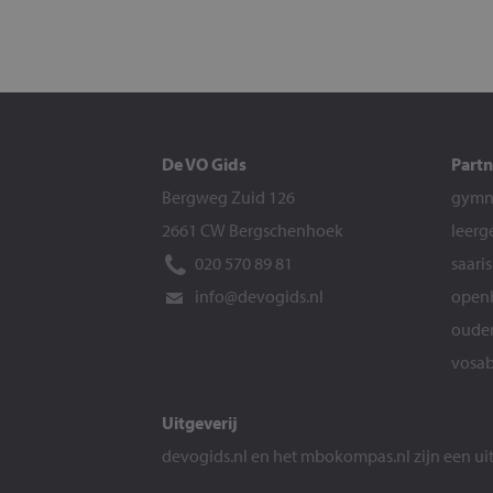
De VO Gids
Partn
Bergweg Zuid 126
gymna
2661 CW Bergschenhoek
leerg
020 570 89 81
saari
info@devogids.nl
openb
ouder
vosab
Uitgeverij
devogids.nl
en het
mbokompas.nl
zijn een u