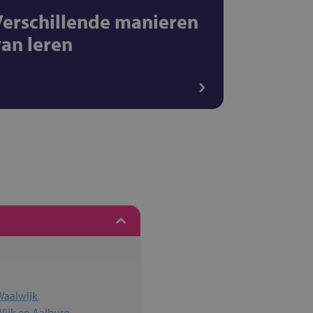
Verschillende manieren
van leren
Waalwijk
Wijk en Aalburg