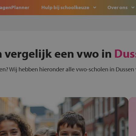
agenPlanner
Hulp bij schoolkeuze
Over ons
 vergelijk een vwo in
Dus
en? Wij hebben hieronder alle vwo-scholen in Dussen v