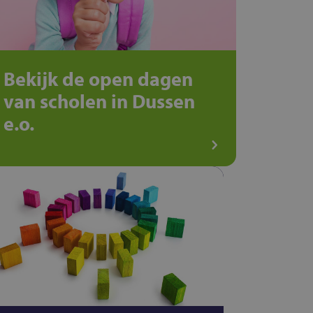
Bekijk de open dagen
van scholen in Dussen
e.o.