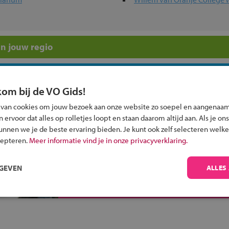
n jouw regio
 past bij jou?
kom bij de VO Gids!
 van cookies om jouw bezoek aan onze website zo soepel en aangenaam
ervoor dat alles op rolletjes loopt en staan daarom altijd aan. Als je ons
kunnen we je de beste ervaring bieden. Je kunt ook zelf selecteren welke
cepteren.
Meer informatie vind je in onze privacyverklaring.
Inschrijven?
Alle informatie om je kind aan te melden bij
RGEVEN
ALLES
een middelbare school.