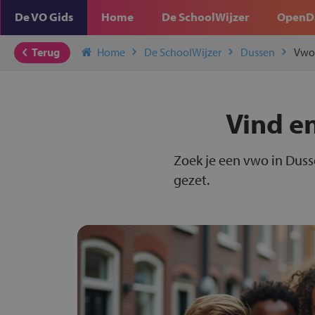
De VO Gids
Home
De SchoolWijzer
OpenD
Terug
Home
De SchoolWijzer
Dussen
Vwo
Vind en
Zoek je een vwo in Duss
gezet.