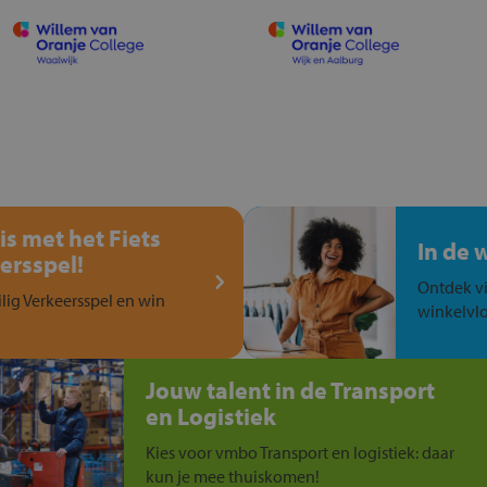
is met het Fiets
In de 
ersspel!
Ontdek vi
ilig Verkeersspel en win
winkelvlo
Jouw talent in de Transport
en Logistiek
Kies voor vmbo Transport en logistiek: daar
kun je mee thuiskomen!