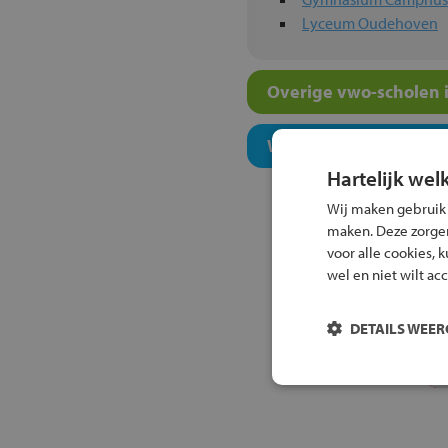
Lyceum Oudehoven
Overige vwo-scholen i
Welk onderwijsconcept
Hartelijk wel
Wij maken gebruik
maken. Deze zorgen 
voor alle cookies, 
wel en niet wilt ac
DETAILS WEE