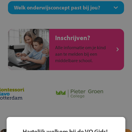
Welk onderwijsconcept past bij jou?
Inschrijven?
Alle informatie om je kind
aan te melden bij een
middelbare school.
Hartelijk welkom bij de VO Gids!