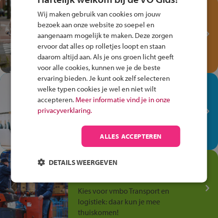
Test je kennis met het
Wij maken gebruik van cookies om jouw
Fiets Veilig
bezoek aan onze website zo soepel en
Verkeersspel!
aangenaam mogelijk te maken. Deze zorgen
ervoor dat alles op rolletjes loopt en staan
Speel het Fiets Veilig Verkeersspel
daarom altijd aan. Als je ons groen licht geeft
en win een Cortina-fiets!
voor alle cookies, kunnen we je de beste
ervaring bieden. Je kunt ook zelf selecteren
In de winkel ben je op je
welke typen cookies je wel en niet wilt
plek!
accepteren.
Meer informatie vind je in onze
privacyverklaring.
Ontdek via het vmbo jouw talent
op de winkelvloer, waar elke dag
anders is!
ALLES ACCEPTEREN
Jouw talent in de
DETAILS WEERGEVEN
Transport en Logistiek
Kies voor vmbo Transport en
logistiek: daar kun je mee
thuiskomen!