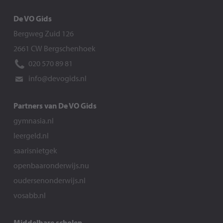
De VO Gids
Bergweg Zuid 126
2661 CW Bergschenhoek
020 570 89 81
info@devogids.nl
Partners van De VO Gids
gymnasia.nl
leergeld.nl
saarisnietgek
openbaaronderwijs.nu
oudersenonderwijs.nl
vosabb.nl
Middelbare scholen