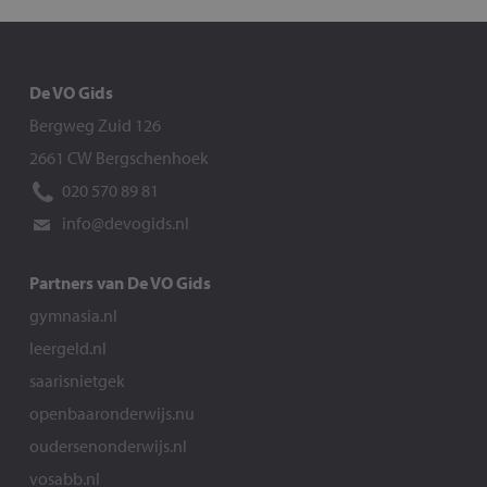
De VO Gids
Bergweg Zuid 126
2661 CW Bergschenhoek
020 570 89 81
info@devogids.nl
Partners van De VO Gids
gymnasia.nl
leergeld.nl
saarisnietgek
openbaaronderwijs.nu
oudersenonderwijs.nl
vosabb.nl