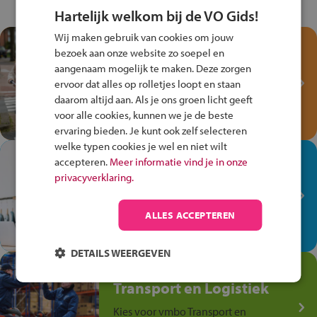
Hartelijk welkom bij de VO Gids!
Wij maken gebruik van cookies om jouw
Test je kennis met het
bezoek aan onze website zo soepel en
Fiets Veilig
aangenaam mogelijk te maken. Deze zorgen
Verkeersspel!
ervoor dat alles op rolletjes loopt en staan
daarom altijd aan. Als je ons groen licht geeft
Speel het Fiets Veilig Verkeersspel
voor alle cookies, kunnen we je de beste
en win een Cortina-fiets!
ervaring bieden. Je kunt ook zelf selecteren
welke typen cookies je wel en niet wilt
In de winkel ben je op je
accepteren.
Meer informatie vind je in onze
plek!
privacyverklaring.
Ontdek via het vmbo jouw talent
op de winkelvloer, waar elke dag
ALLES ACCEPTEREN
anders is!
DETAILS WEERGEVEN
Jouw talent in de
Transport en Logistiek
Kies voor vmbo Transport en