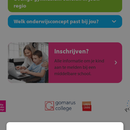
regio
Welk onderwijsconcept past bij jou?
Inschrijven?
Alle informatie om je kind
aan te melden bij een
middelbare school.