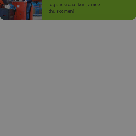
logistiek: daar kun je mee
thuiskomen!