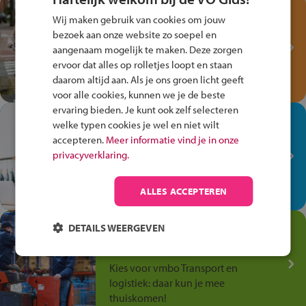
Test je kennis met het
Wij maken gebruik van cookies om jouw
Fiets Veilig
bezoek aan onze website zo soepel en
Verkeersspel!
aangenaam mogelijk te maken. Deze zorgen
ervoor dat alles op rolletjes loopt en staan
Speel het Fiets Veilig Verkeersspel
daarom altijd aan. Als je ons groen licht geeft
en win een Cortina-fiets!
voor alle cookies, kunnen we je de beste
ervaring bieden. Je kunt ook zelf selecteren
In de winkel ben je op je
welke typen cookies je wel en niet wilt
plek!
accepteren.
Meer informatie vind je in onze
privacyverklaring.
Ontdek via het vmbo jouw talent
op de winkelvloer, waar elke dag
anders is!
ALLES ACCEPTEREN
Jouw talent in de
DETAILS WEERGEVEN
Transport en Logistiek
Kies voor vmbo Transport en
logistiek: daar kun je mee
thuiskomen!