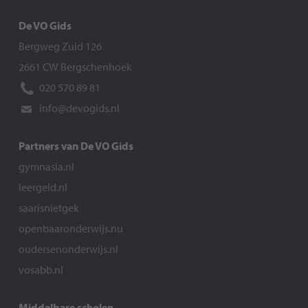
De VO Gids
Bergweg Zuid 126
2661 CW Bergschenhoek
020 570 89 81
info@devogids.nl
Partners van De VO Gids
gymnasia.nl
leergeld.nl
saarisnietgek
openbaaronderwijs.nu
oudersenonderwijs.nl
vosabb.nl
Middelbare scholen