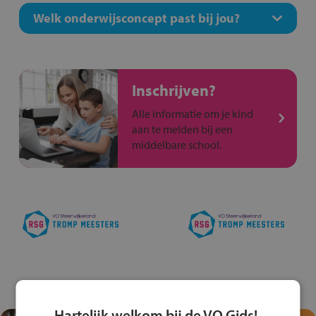
Welk onderwijsconcept past bij jou?
Inschrijven?
Alle informatie om je kind
aan te melden bij een
middelbare school.
Hartelijk welkom bij de VO Gids!