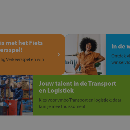
is met het Fiets
In de 
ersspel!
Ontdek vi
ilig Verkeersspel en win
winkelvlo
Jouw talent in de Transport
en Logistiek
Kies voor vmbo Transport en logistiek: daar
kun je mee thuiskomen!