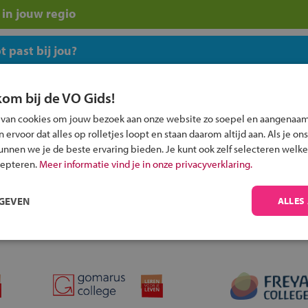
in jouw regio
 past bij jou?
kom bij de VO Gids!
 van cookies om jouw bezoek aan onze website zo soepel en aangenaam
ervoor dat alles op rolletjes loopt en staan daarom altijd aan. Als je ons
Inschrijven?
kunnen we je de beste ervaring bieden. Je kunt ook zelf selecteren welke
cepteren.
Meer informatie vind je in onze privacyverklaring.
Alle informatie om je kind aan te melden bij
een middelbare school.
RGEVEN
ALLES