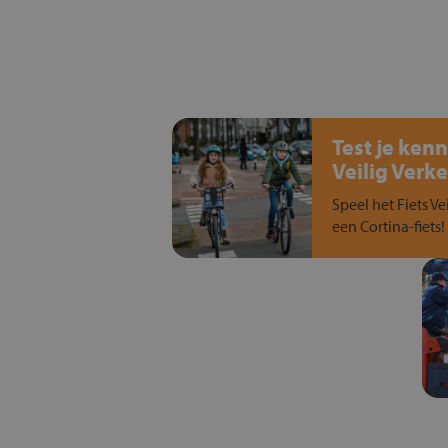
Test je kenn
Veilig Verke
Speel het Fiets Ve
een Cortina-fiets!