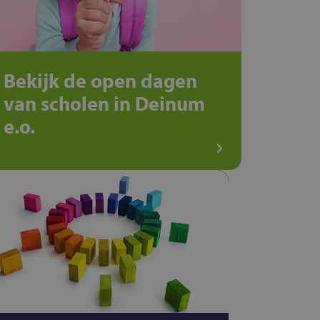
Bekijk de open dagen
van scholen in Deinum
e.o.