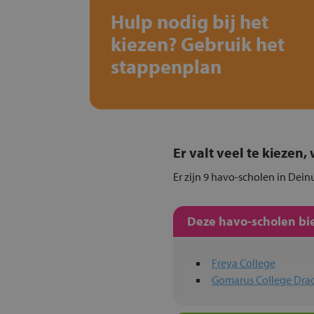
Hulp nodig bij het
kiezen? Gebruik het
stappenplan
Er valt veel te kiezen
Er zijn 9 havo-scholen in Dein
Deze havo-scholen bie
Freya College
Gomarus College Dra