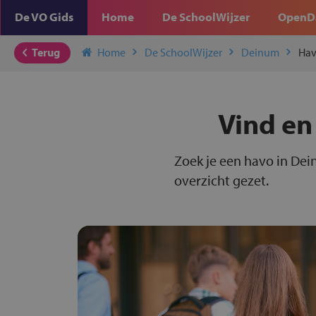
De VO Gids
Home
De SchoolWijzer
OpenD
Terug
Home
De SchoolWijzer
Deinum
Ha
Vind en
Zoek je een havo in Dei
overzicht gezet.