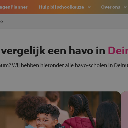
agenPlanner
Hulp bij schoolkeuze
Over ons
vo
 vergelijk een havo in
Dei
num? Wij hebben hieronder alle havo-scholen in Deinu