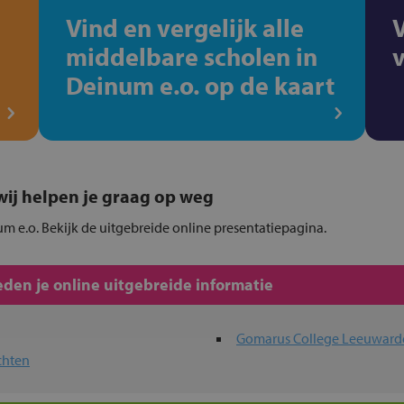
Vind en vergelijk alle
middelbare scholen in
Deinum e.o. op de kaart
, wij helpen je graag op weg
um e.o. Bekijk de uitgebreide online presentatiepagina.
den je online uitgebreide informatie
Gomarus College Leeuward
chten