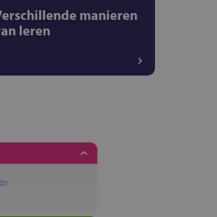
Verschillende manieren
van leren
en