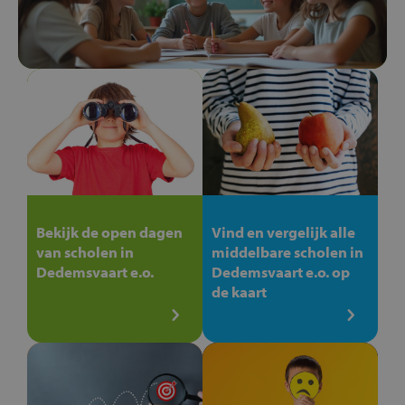
Bekijk de open dagen
Vind en vergelijk alle
van scholen in
middelbare scholen in
Dedemsvaart e.o.
Dedemsvaart e.o. op
de kaart