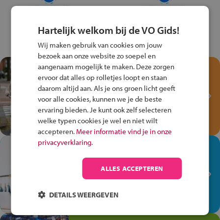
Hartelijk welkom bij de VO Gids!
Wij maken gebruik van cookies om jouw
bezoek aan onze website zo soepel en
aangenaam mogelijk te maken. Deze zorgen
Test je kennis met het
ervoor dat alles op rolletjes loopt en staan
Fiets Veilig
daarom altijd aan. Als je ons groen licht geeft
Verkeersspel!
voor alle cookies, kunnen we je de beste
ervaring bieden. Je kunt ook zelf selecteren
Speel het Fiets Veilig Verkeersspel
welke typen cookies je wel en niet wilt
en win een Cortina-fiets!
accepteren.
Meer informatie vind je in onze
privacyverklaring.
In de winkel ben je op je
plek!
ALLES ACCEPTEREN
Ontdek via het vmbo jouw talent
op de winkelvloer, waar elke dag
DETAILS WEERGEVEN
anders is!