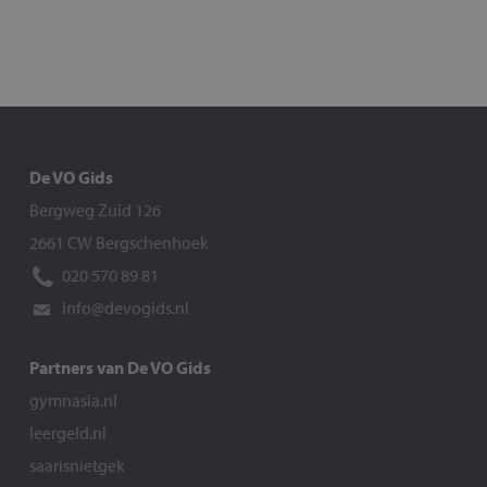
De VO Gids
Bergweg Zuid 126
2661 CW Bergschenhoek
020 570 89 81
info@devogids.nl
Partners van De VO Gids
gymnasia.nl
leergeld.nl
saarisnietgek