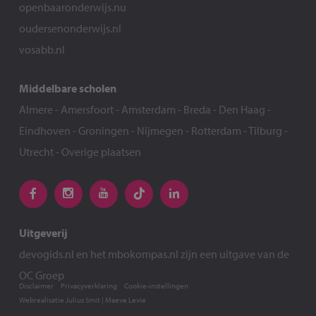
openbaaronderwijs.nu
oudersenonderwijs.nl
vosabb.nl
Middelbare scholen
Almere
-
Amersfoort
-
Amsterdam
-
Breda
-
Den Haag
-
Eindhoven
-
Groningen
-
Nijmegen
-
Rotterdam
-
Tilburg
-
Utrecht
-
Overige plaatsen
Uitgeverij
devogids.nl
en het
mbokompas.nl
zijn een uitgave van de
OC Groep
Disclaimer
Privacyverklaring
Cookie-instellingen
Webrealisatie
Julius Smit
|
Maeve Levie