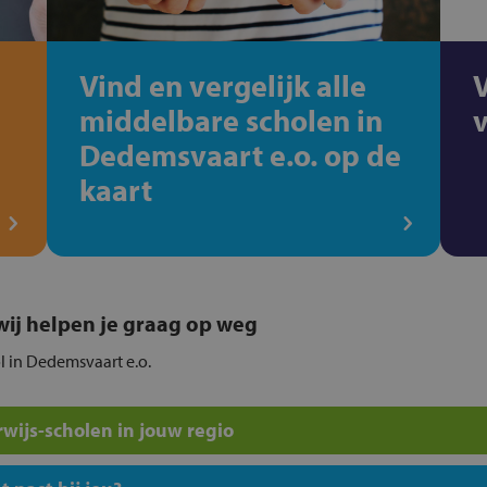
Vind en vergelijk alle
middelbare scholen in
Dedemsvaart e.o. op de
kaart
, wij helpen je graag op weg
ol in Dedemsvaart e.o.
wijs-scholen in jouw regio