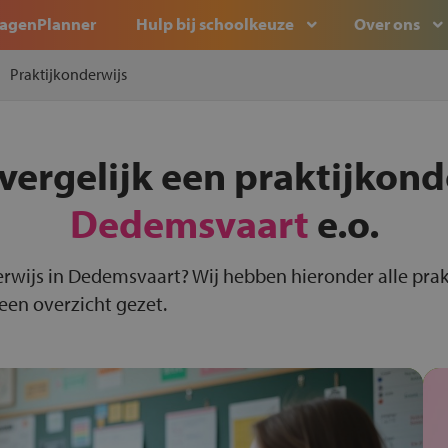
agenPlanner
Hulp bij schoolkeuze
Over ons
Praktijkonderwijs
vergelijk een praktijkond
Dedemsvaart
e.o.
erwijs in Dedemsvaart? Wij hebben hieronder alle prak
een overzicht gezet.