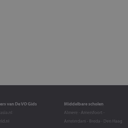
ers van De VO Gids
Middelbare scholen
sia.nl
Almere
-
Amersfoort
-
eld.nl
Amsterdam
-
Breda
-
Den Haag