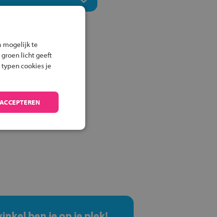
 mogelijk te
 groen licht geeft
 typen cookies je
 ACCEPTEREN
winkel ben je op je plek!