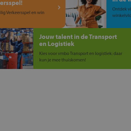
ersspel!
Ontdek vi
ilig Verkeersspel en win
winkelvlo
Jouw talent in de Transport
en Logistiek
Kies voor vmbo Transport en logistiek: daar
kun je mee thuiskomen!