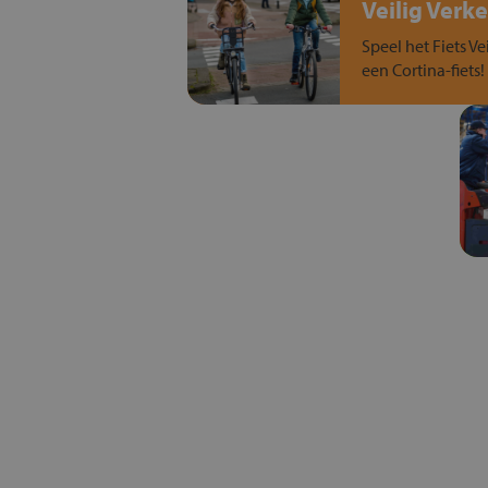
Veilig Verke
Speel het Fiets Ve
een Cortina-fiets!