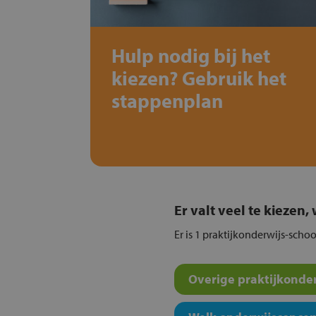
Hulp nodig bij het
kiezen? Gebruik het
stappenplan
Er valt veel te kiezen
Er is 1 praktijkonderwijs-scho
Overige praktijkonder