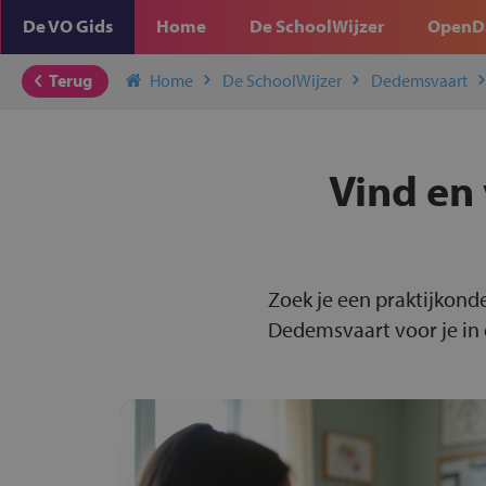
De VO Gids
Home
De SchoolWijzer
OpenD
Terug
Home
De SchoolWijzer
Dedemsvaart
Vind en 
Zoek je een praktijkond
Dedemsvaart voor je in 