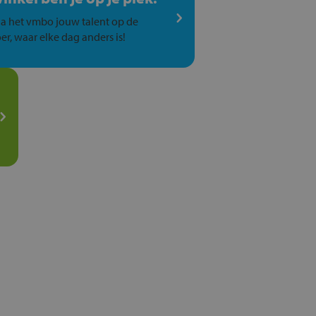
a het vmbo jouw talent op de
er, waar elke dag anders is!