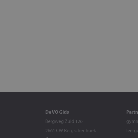
De VO Gids
Partn
Bergweg Zuid 126
gymna
2661 CW Bergschenhoek
leerg