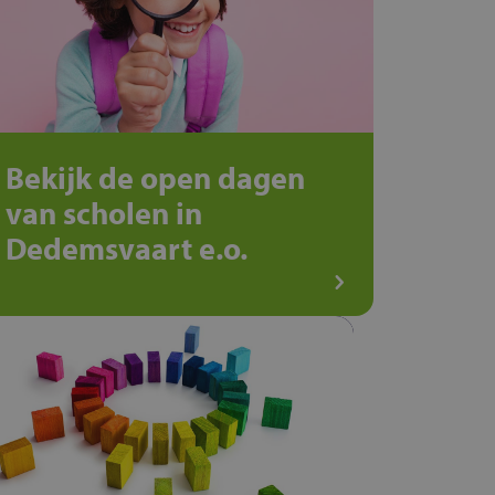
Bekijk de open dagen
van scholen in
Dedemsvaart e.o.