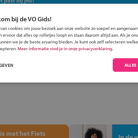
 past bij jou?
kom bij de VO Gids!
 van cookies om jouw bezoek aan onze website zo soepel en aangenaam
ervoor dat alles op rolletjes loopt en staan daarom altijd aan. Als je ons
kunnen we je de beste ervaring bieden. Je kunt ook zelf selecteren welke
Inschrijven?
cepteren.
Meer informatie vind je in onze privacyverklaring.
Alle informatie om je kind aan te melden bij
een middelbare school.
RGEVEN
ALLES
is met het Fiets
In de 