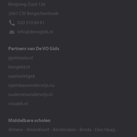
Bergweg Zuid 126
2661 CW Bergschenhoek
020 570 89 81
info@devogids.nl
Partners van De VO Gids
gymnasia.nl
leergeld.nl
saarisnietgek
openbaaronderwijs.nu
oudersenonderwijs.nl
vosabb.nl
Middelbare scholen
Almere
-
Amersfoort
-
Amsterdam
-
Breda
-
Den Haag
-