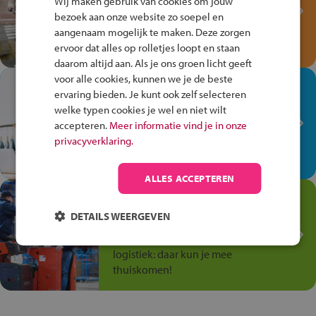
Wij maken gebruik van cookies om jouw
Verkeersspel!
bezoek aan onze website zo soepel en
Speel het Fiets Veilig Verkeersspel
aangenaam mogelijk te maken. Deze zorgen
en win een Cortina-fiets!
ervoor dat alles op rolletjes loopt en staan
daarom altijd aan. Als je ons groen licht geeft
voor alle cookies, kunnen we je de beste
In de winkel ben je op je
ervaring bieden. Je kunt ook zelf selecteren
plek!
welke typen cookies je wel en niet wilt
accepteren.
Meer informatie vind je in onze
Ontdek via het vmbo jouw talent
privacyverklaring.
op de winkelvloer, waar elke dag
anders is!
ALLES ACCEPTEREN
Jouw talent in de
Transport en Logistiek
DETAILS WEERGEVEN
Kies voor vmbo Transport en
logistiek: daar kun je mee
thuiskomen!