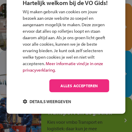
Hartelijk welkom bij de VO Gids!
Test je kennis met het
Wij maken gebruik van cookies om jouw
Fiets Veilig
bezoek aan onze website zo soepel en
Verkeersspel!
aangenaam mogelijk te maken. Deze zorgen
ervoor dat alles op rolletjes loopt en staan
Speel het Fiets Veilig Verkeersspel
daarom altijd aan. Als je ons groen licht geeft
en win een Cortina-fiets!
voor alle cookies, kunnen we je de beste
ervaring bieden. Je kunt ook zelf selecteren
welke typen cookies je wel en niet wilt
In de winkel ben je op je
accepteren.
Meer informatie vind je in onze
plek!
privacyverklaring.
Ontdek via het vmbo jouw talent
op de winkelvloer, waar elke dag
ALLES ACCEPTEREN
anders is!
DETAILS WEERGEVEN
Jouw talent in de
Transport en Logistiek
Kies voor vmbo Transport en
logistiek: daar kun je mee