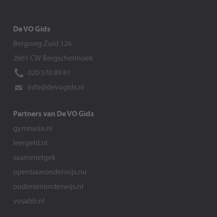
De VO Gids
Bergweg Zuid 126
2661 CW Bergschenhoek
020 570 89 81
info@devogids.nl
Partners van De VO Gids
gymnasia.nl
leergeld.nl
saarisnietgek
openbaaronderwijs.nu
oudersenonderwijs.nl
vosabb.nl