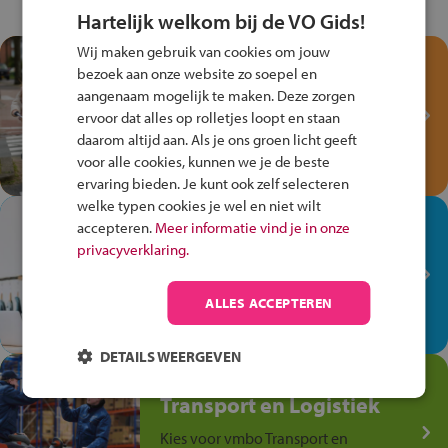
Hartelijk welkom bij de VO Gids!
Wij maken gebruik van cookies om jouw
Test je kennis met het
bezoek aan onze website zo soepel en
Fiets Veilig
aangenaam mogelijk te maken. Deze zorgen
Verkeersspel!
ervoor dat alles op rolletjes loopt en staan
daarom altijd aan. Als je ons groen licht geeft
Speel het Fiets Veilig Verkeersspel
voor alle cookies, kunnen we je de beste
en win een Cortina-fiets!
ervaring bieden. Je kunt ook zelf selecteren
welke typen cookies je wel en niet wilt
In de winkel ben je op je
accepteren.
Meer informatie vind je in onze
plek!
privacyverklaring.
Ontdek via het vmbo jouw talent
op de winkelvloer, waar elke dag
ALLES ACCEPTEREN
anders is!
DETAILS WEERGEVEN
Jouw talent in de
Transport en Logistiek
Kies voor vmbo Transport en