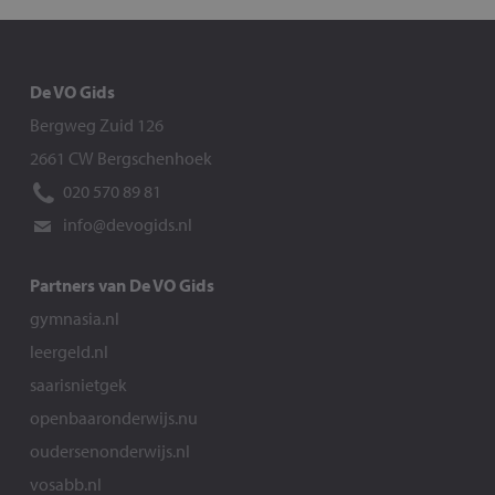
De VO Gids
Bergweg Zuid 126
2661 CW Bergschenhoek
020 570 89 81
info@devogids.nl
Partners van De VO Gids
gymnasia.nl
leergeld.nl
saarisnietgek
openbaaronderwijs.nu
oudersenonderwijs.nl
vosabb.nl