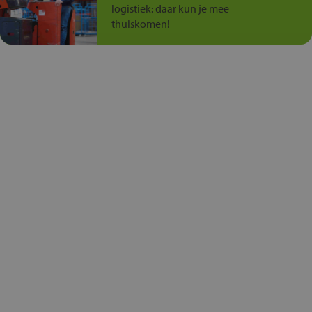
logistiek: daar kun je mee
thuiskomen!