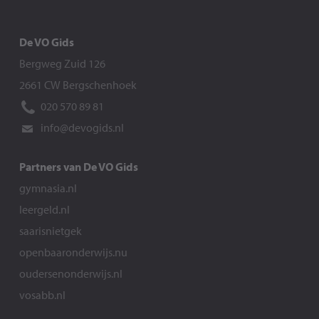
De VO Gids
Bergweg Zuid 126
2661 CW Bergschenhoek
020 570 89 81
info@devogids.nl
Partners van De VO Gids
gymnasia.nl
leergeld.nl
saarisnietgek
openbaaronderwijs.nu
oudersenonderwijs.nl
vosabb.nl