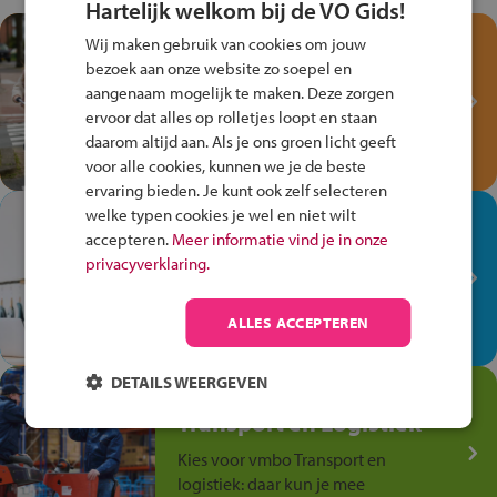
Hartelijk welkom bij de VO Gids!
Test je kennis met het
Wij maken gebruik van cookies om jouw
Fiets Veilig
bezoek aan onze website zo soepel en
Verkeersspel!
aangenaam mogelijk te maken. Deze zorgen
ervoor dat alles op rolletjes loopt en staan
Speel het Fiets Veilig Verkeersspel
daarom altijd aan. Als je ons groen licht geeft
en win een Cortina-fiets!
voor alle cookies, kunnen we je de beste
ervaring bieden. Je kunt ook zelf selecteren
welke typen cookies je wel en niet wilt
In de winkel ben je op je
accepteren.
Meer informatie vind je in onze
plek!
privacyverklaring.
Ontdek via het vmbo jouw talent
op de winkelvloer, waar elke dag
ALLES ACCEPTEREN
anders is!
DETAILS WEERGEVEN
Jouw talent in de
Transport en Logistiek
Kies voor vmbo Transport en
logistiek: daar kun je mee