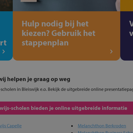
Hulp nodig bij het
kiezen? Gebruik het
rt
stappenplan
, wij helpen je graag op weg
scholen in Bleiswijk e.o. Bekijk de uitgebreide online presentatiepa
js-scholen bieden je online uitgebreide informatie
ijs Capelle
Melanchthon Berkroden
Melanchthon Business Scho