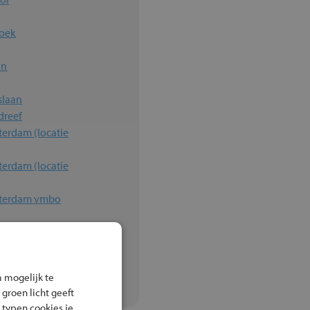
oek
an
slaan
dreef
 (locatie
terdam (locatie
tterdam vmbo
terdam
 mogelijk te
 groen licht geeft
 typen cookies je