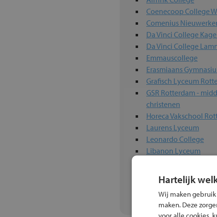
Coenecoop College 
Comenius Nieuwerke
Da Vinci College Kage
Da Vinci College La
Emmauscollege
Erasmiaans Gymnasi
Grafisch Lyceum Rot
GSR Rotterdam - midd
christenen
Horeca Vakschool Ro
Laurens Lyceum
Leonardo College
Libanon Lyceum
Lyceum Kralingen
Maritiem College IJm
Hartelijk wel
Marnix Gymnasium
Wij maken gebruik
Melanchthon Bergsc
maken. Deze zorgen 
voor alle cookies, 