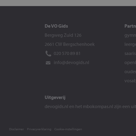
De VO Gids
Partn
Bergweg Zuid 126
gymna
2661 CW Bergschenhoek
leerg
020 570 89 81
saari
info@devogids.nl
openb
ouder
vosab
Uitgeverij
devogids.nl
en het
mbokompas.nl
zijn een u
Disclaimer
Privacyverklaring
Cookie-instellingen