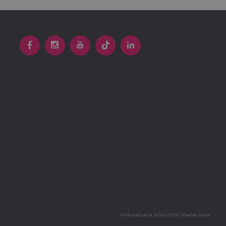
Webrealisatie
Julius Smit
|
Maeve Levie