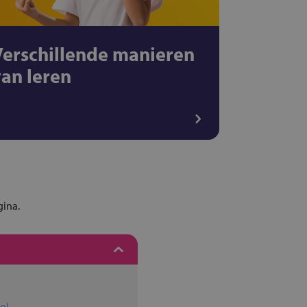
Verschillende manieren
van leren
gina.
ol