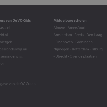
ers van De VO Gids
Middelbare scholen
sia.nl
Almere
-
Amersfoort
-
eld.nl
Amsterdam
-
Breda
-
Den Haag
snietgek
-
Eindhoven
-
Groningen
-
aaronderwijs.nu
Nijmegen
-
Rotterdam
-
Tilburg
senonderwijs.nl
-
Utrecht
-
Overige plaatsen
b.nl
itgave van de
OC Groep