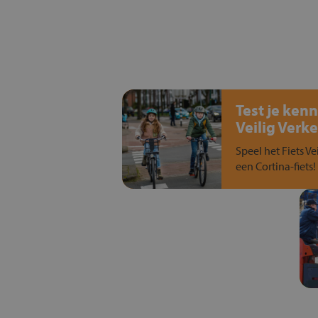
Test je kenn
Veilig Verke
Speel het Fiets Ve
een Cortina-fiets!