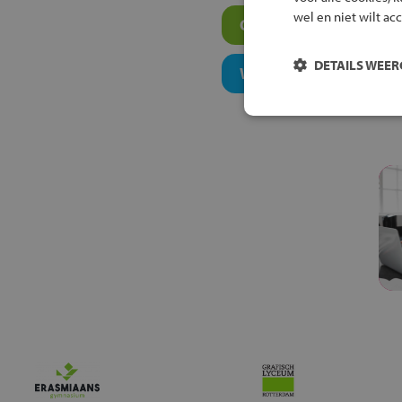
wel en niet wilt ac
Overige algemeen ond
DETAILS WEE
Welk niveau past bij j