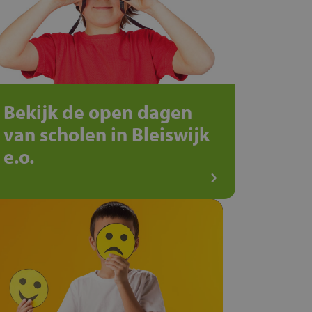
Bekijk de open dagen
van scholen in Bleiswijk
e.o.