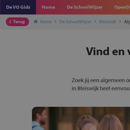
De VO Gids
Home
De SchoolWijzer
OpenD
Terug
Home
De SchoolWijzer
Bleiswijk
Al
Vind en 
Zoek jij een algemeen o
in Bleiswijk heel eenvou