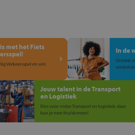
is met het Fiets
In de 
ersspel!
Ontdek vi
ilig Verkeersspel en win
winkelvlo
Jouw talent in de Transport
en Logistiek
Kies voor vmbo Transport en logistiek: daar
kun je mee thuiskomen!