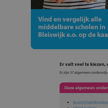
Vind en vergelijk alle
middelbare scholen in
Bleiswijk e.o. op de kaa
Er valt veel te kiezen
Er zijn 37 algemeen onderwijs-
Deze algemeen onderwi
Accent Praktijkonderw
Alfrink College