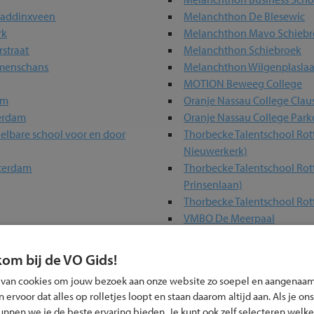
Waddinxveen
Melanchthon De Blesewic
rk
Melanchthon Mavo Schiebr
rstraat
Melanchthon Schiebroek
mmenschans
Melanchthon Wilgenplasla
MOTION Beweeg College
um
Oranje Nassau College Clau
terdam
Oranje Nassau College Park
elbare school voor en door
Thorbecke Talentschool Rotterdam
Nieuwerkerk)
tterdam
Thorbecke Talentschool Rot
Prinsenlaan)
Thorbecke Talentschool Ro
VMBO De Meerpaal
Wolfert Lansing
uiden
WOW VO
kom bij de VO Gids!
Young Business School Rot
 van cookies om jouw bezoek aan onze website zo soepel en aangenaam
henhoek
ervoor dat alles op rolletjes loopt en staan daarom altijd aan. Als je ons
kunnen we je de beste ervaring bieden. Je kunt ook zelf selecteren welke