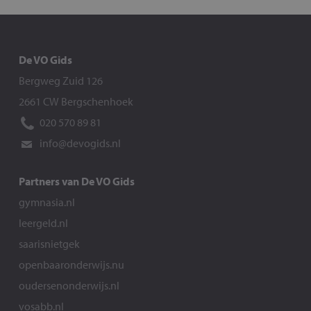
De VO Gids
Bergweg Zuid 126
2661 CW Bergschenhoek
020 570 89 81
info@devogids.nl
Partners van De VO Gids
gymnasia.nl
leergeld.nl
saarisnietgek
openbaaronderwijs.nu
oudersenonderwijs.nl
vosabb.nl