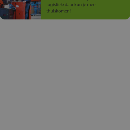
logistiek: daar kun je mee
thuiskomen!