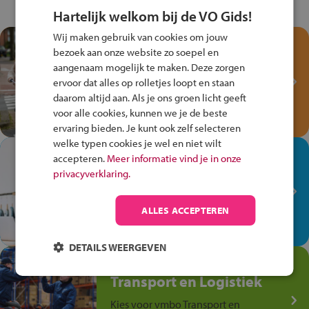
Hartelijk welkom bij de VO Gids!
Wij maken gebruik van cookies om jouw
Test je kennis met het
bezoek aan onze website zo soepel en
Fiets Veilig
aangenaam mogelijk te maken. Deze zorgen
Verkeersspel!
ervoor dat alles op rolletjes loopt en staan
daarom altijd aan. Als je ons groen licht geeft
Speel het Fiets Veilig Verkeersspel
voor alle cookies, kunnen we je de beste
en win een Cortina-fiets!
ervaring bieden. Je kunt ook zelf selecteren
welke typen cookies je wel en niet wilt
In de winkel ben je op je
accepteren.
Meer informatie vind je in onze
plek!
privacyverklaring.
Ontdek via het vmbo jouw talent
op de winkelvloer, waar elke dag
ALLES ACCEPTEREN
anders is!
DETAILS WEERGEVEN
Jouw talent in de
Transport en Logistiek
Kies voor vmbo Transport en