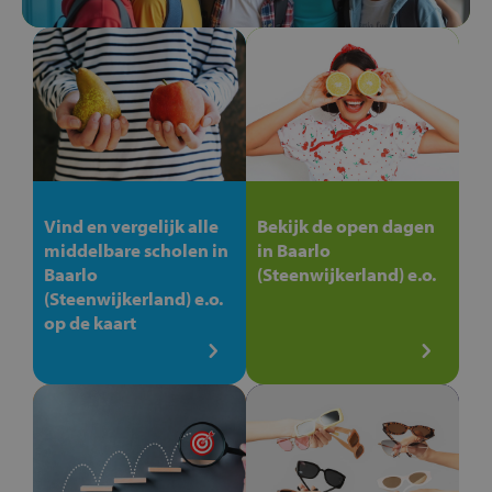
Vind en vergelijk alle
Bekijk de open dagen
middelbare scholen in
in Baarlo
Baarlo
(Steenwijkerland) e.o.
(Steenwijkerland) e.o.
op de kaart