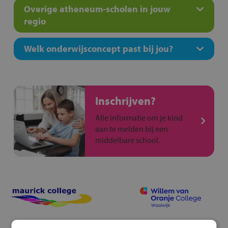
Overige atheneum-scholen in jouw
regio
Welk onderwijsconcept past bij jou?
Inschrijven?
Alle informatie om je kind
aan te melden bij een
middelbare school.