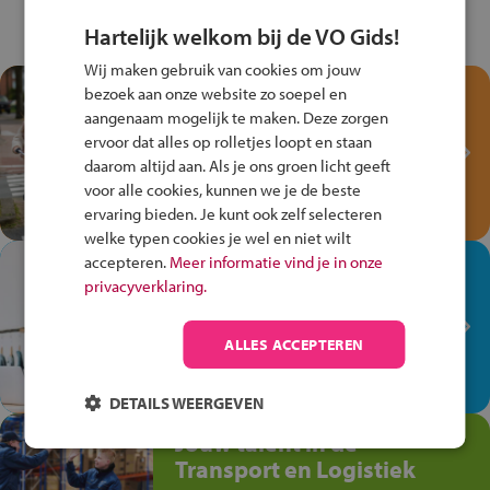
Hartelijk welkom bij de VO Gids!
Wij maken gebruik van cookies om jouw
Test je kennis met het
bezoek aan onze website zo soepel en
Fiets Veilig
aangenaam mogelijk te maken. Deze zorgen
ervoor dat alles op rolletjes loopt en staan
Verkeersspel!
daarom altijd aan. Als je ons groen licht geeft
Speel het Fiets Veilig Verkeersspel
voor alle cookies, kunnen we je de beste
en win een Cortina-fiets!
ervaring bieden. Je kunt ook zelf selecteren
welke typen cookies je wel en niet wilt
accepteren.
Meer informatie vind je in onze
In de winkel ben je op je
privacyverklaring.
plek!
Ontdek via het vmbo jouw talent
ALLES ACCEPTEREN
op de winkelvloer, waar elke dag
anders is!
DETAILS WEERGEVEN
Jouw talent in de
Transport en Logistiek