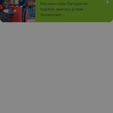
Kies voor vmbo Transport en
logistiek: daar kun je mee
thuiskomen!