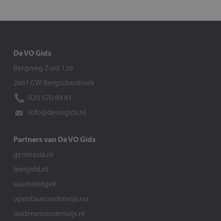
De VO Gids
Bergweg Zuid 126
2661 CW Bergschenhoek
020 570 89 81
info@devogids.nl
Partners van De VO Gids
gymnasia.nl
leergeld.nl
saarisnietgek
openbaaronderwijs.nu
oudersenonderwijs.nl