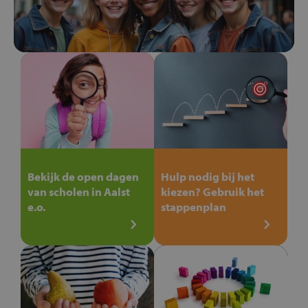
Bekijk de open dagen
Hulp nodig bij het
van scholen in Aalst
kiezen? Gebruik het
e.o.
stappenplan