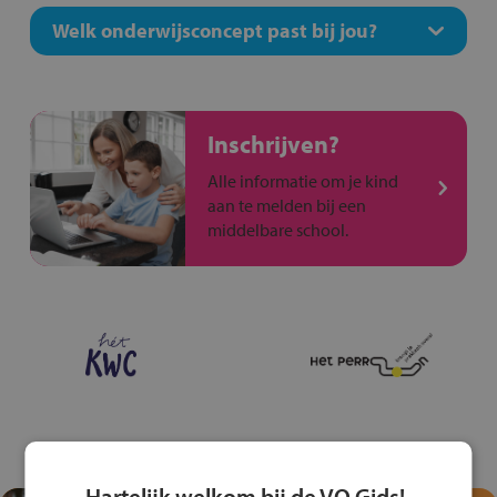
Welk onderwijsconcept past bij jou?
Inschrijven?
Alle informatie om je kind
aan te melden bij een
middelbare school.
Hartelijk welkom bij de VO Gids!