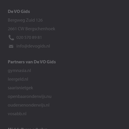
De VO Gids
Bergweg Zuid 126
2661 CW Bergschenhoek
020 570 89 81
info@devogids.nl
Partners van De VO Gids
gymnasia.nl
leergeld.nl
saarisnietgek
openbaaronderwijs.nu
oudersenonderwijs.nl
vosabb.nl