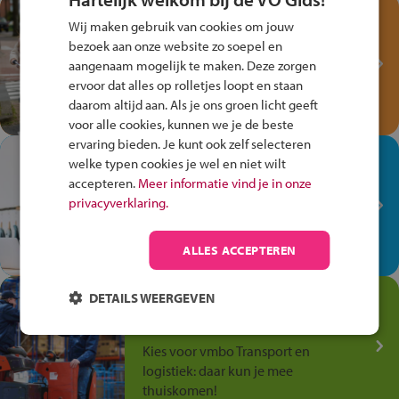
Test je kennis met het
Wij maken gebruik van cookies om jouw
Fiets Veilig
bezoek aan onze website zo soepel en
Verkeersspel!
aangenaam mogelijk te maken. Deze zorgen
ervoor dat alles op rolletjes loopt en staan
Speel het Fiets Veilig Verkeersspel
daarom altijd aan. Als je ons groen licht geeft
en win een Cortina-fiets!
voor alle cookies, kunnen we je de beste
ervaring bieden. Je kunt ook zelf selecteren
In de winkel ben je op je
welke typen cookies je wel en niet wilt
plek!
accepteren.
Meer informatie vind je in onze
privacyverklaring.
Ontdek via het vmbo jouw talent
op de winkelvloer, waar elke dag
anders is!
ALLES ACCEPTEREN
Jouw talent in de
DETAILS WEERGEVEN
Transport en Logistiek
Kies voor vmbo Transport en
logistiek: daar kun je mee
thuiskomen!