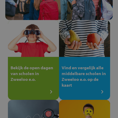
Bekijk de open dagen
Vind en vergelijk alle
van scholen in
middelbare scholen in
Zweeloo e.o.
Zweeloo e.o. op de
kaart