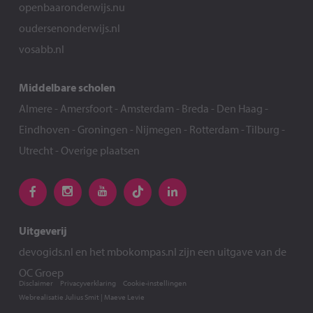
openbaaronderwijs.nu
oudersenonderwijs.nl
vosabb.nl
Middelbare scholen
Almere
-
Amersfoort
-
Amsterdam
-
Breda
-
Den Haag
-
Eindhoven
-
Groningen
-
Nijmegen
-
Rotterdam
-
Tilburg
-
Utrecht
-
Overige plaatsen
Uitgeverij
devogids.nl
en het
mbokompas.nl
zijn een uitgave van de
OC Groep
Disclaimer
Privacyverklaring
Cookie-instellingen
Webrealisatie
Julius Smit
|
Maeve Levie