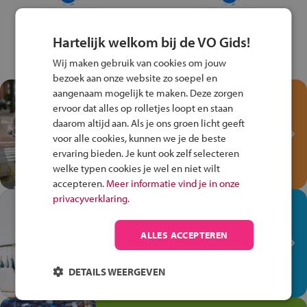
Hartelijk welkom bij de VO Gids!
Wij maken gebruik van cookies om jouw
bezoek aan onze website zo soepel en
aangenaam mogelijk te maken. Deze zorgen
Test je kennis met het
ervoor dat alles op rolletjes loopt en staan
Fiets Veilig
daarom altijd aan. Als je ons groen licht geeft
Verkeersspel!
voor alle cookies, kunnen we je de beste
ervaring bieden. Je kunt ook zelf selecteren
Speel het Fiets Veilig Verkeersspel
welke typen cookies je wel en niet wilt
en win een Cortina-fiets!
accepteren.
Meer informatie vind je in onze
privacyverklaring.
In de winkel ben je op je
plek!
ALLES ACCEPTEREN
Ontdek via het vmbo jouw talent
op de winkelvloer, waar elke dag
DETAILS WEERGEVEN
anders is!