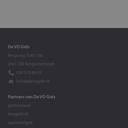
De VO Gids
Bergweg Zuid 126
2661 CW Bergschenhoek
020 570 89 81
info@devogids.nl
Partners van De VO Gids
gymnasia.nl
leergeld.nl
saarisnietgek