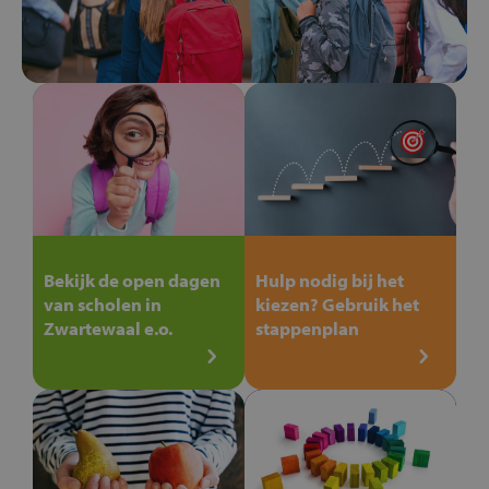
Bekijk de open dagen
Hulp nodig bij het
van scholen in
kiezen? Gebruik het
Zwartewaal e.o.
stappenplan