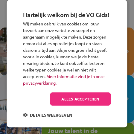
Hartelijk welkom bij de VO Gids!
Wij maken gebruik van cookies om jouw
bezoek aan onze website zo soepel en
Test je kennis met het
aangenaam mogelijk te maken. Deze zorgen
Fiets Veilig
ervoor dat alles op rolletjes loopt en staan
Verkeersspel!
daarom altijd aan. Als je ons groen licht geeft
voor alle cookies, kunnen we je de beste
Speel het Fiets Veilig Verkeersspel
ervaring bieden. Je kunt ook zelf selecteren
en win een Cortina-fiets!
welke typen cookies je wel en niet wilt
accepteren.
Meer informatie vind je in onze
In de winkel ben je op je
privacyverklaring.
plek!
ALLES ACCEPTEREN
Ontdek via het vmbo jouw talent
op de winkelvloer, waar elke dag
anders is!
DETAILS WEERGEVEN
Jouw talent in de