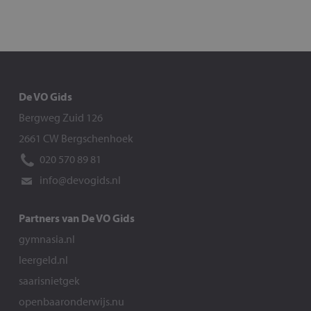
De VO Gids
Bergweg Zuid 126
2661 CW Bergschenhoek
020 570 89 81
info@devogids.nl
Partners van De VO Gids
gymnasia.nl
leergeld.nl
saarisnietgek
openbaaronderwijs.nu