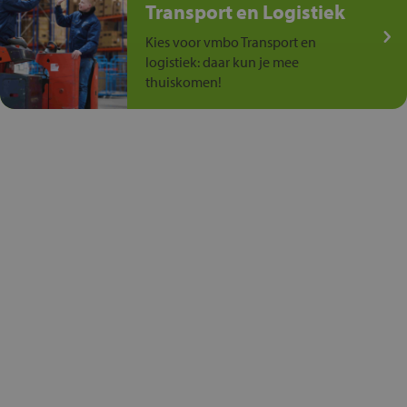
Transport en Logistiek
Kies voor vmbo Transport en
logistiek: daar kun je mee
thuiskomen!