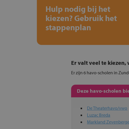
Hulp nodig bij het
kiezen? Gebruik het
stappenplan
Er valt veel te kiezen
Er zijn 6 havo-scholen in Zund
Deze havo-scholen bie
De Theaterhavo/vwo
Luzac Breda
Markland Zevenberg