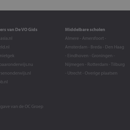
ers van De VO Gids
Middelbare scholen
sia.nl
Almere
-
Amersfoort
-
eld.nl
Amsterdam
-
Breda
-
Den Haag
snietgek
-
Eindhoven
-
Groningen
-
aaronderwijs.nu
Nijmegen
-
Rotterdam
-
Tilburg
senonderwijs.nl
-
Utrecht
-
Overige plaatsen
b.nl
itgave van de
OC Groep