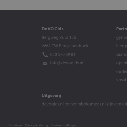
De VO Gids
Partn
Bergweg Zuid 126
gymna
2661 CW Bergschenhoek
leerg
020 570 89 81
saari
info@devogids.nl
openb
ouder
vosab
Uitgeverij
devogids.nl
en het
mbokompas.nl
zijn een u
Disclaimer
Privacyverklaring
Cookie-instellingen