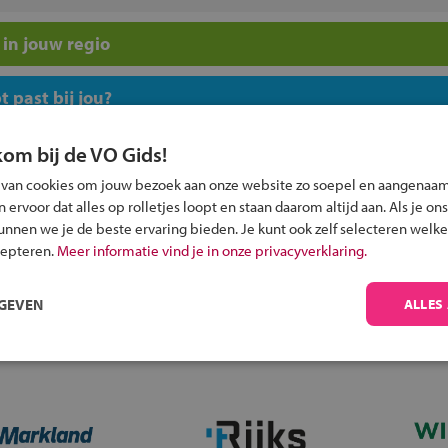
in jouw regio
 past bij jou?
kom bij de VO Gids!
 van cookies om jouw bezoek aan onze website zo soepel en aangenaam
ervoor dat alles op rolletjes loopt en staan daarom altijd aan. Als je ons
kunnen we je de beste ervaring bieden. Je kunt ook zelf selecteren welke
Inschrijven?
cepteren.
Meer informatie vind je in onze privacyverklaring.
Alle informatie om je kind aan te melden bij
een middelbare school.
RGEVEN
ALLES