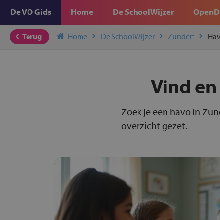
De VO Gids
Home
De SchoolWijzer
OpenD
Terug
Home
De SchoolWijzer
Zundert
Ha
Vind en
Zoek je een havo in Zun
overzicht gezet.