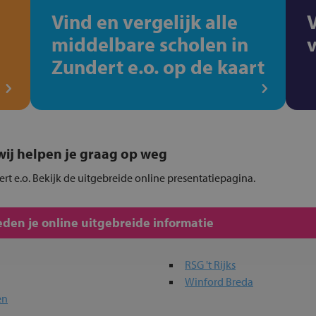
Vind en vergelijk alle
middelbare scholen in
Zundert e.o. op de kaart
, wij helpen je graag op weg
ert e.o. Bekijk de uitgebreide online presentatiepagina.
den je online uitgebreide informatie
RSG 't Rijks
Winford Breda
en