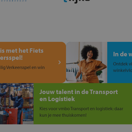
is met het Fiets
In de 
ersspel!
Ontdek vi
ilig Verkeersspel en win
winkelvlo
Jouw talent in de Transport
en Logistiek
Kies voor vmbo Transport en logistiek: daar
kun je mee thuiskomen!