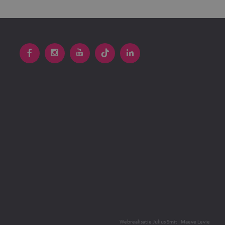
Webrealisatie
Julius Smit
|
Maeve Levie