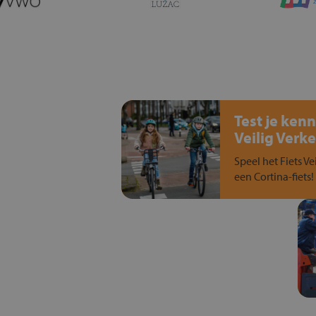
Test je kenn
Veilig Verke
Speel het Fiets Ve
een Cortina-fiets!