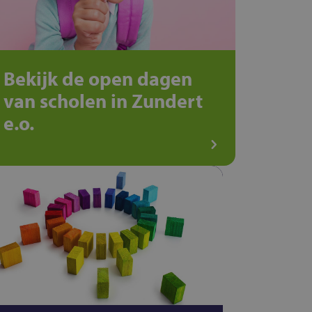
Bekijk de open dagen
van scholen in Zundert
e.o.