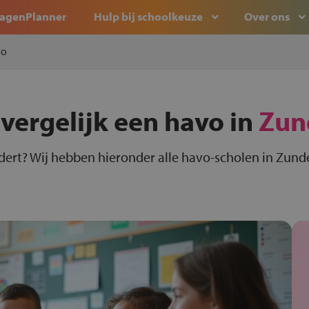
agenPlanner
Hulp bij schoolkeuze
Over ons
vo
 vergelijk een havo in
Zun
dert? Wij hebben hieronder alle havo-scholen in Zunde