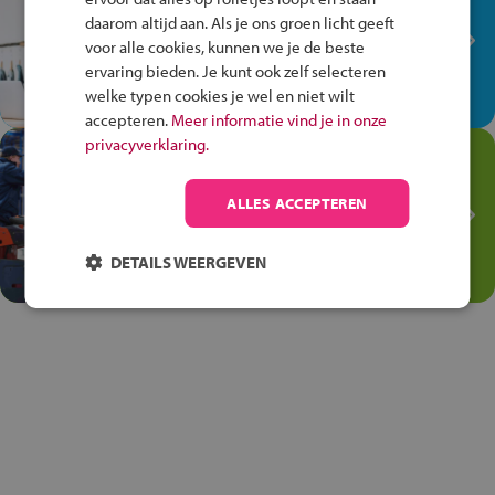
plek!
daarom altijd aan. Als je ons groen licht geeft
Ontdek via het vmbo jouw talent
voor alle cookies, kunnen we je de beste
op de winkelvloer, waar elke dag
ervaring bieden. Je kunt ook zelf selecteren
anders is!
welke typen cookies je wel en niet wilt
accepteren.
Meer informatie vind je in onze
privacyverklaring.
Jouw talent in de
Transport en Logistiek
ALLES ACCEPTEREN
Kies voor vmbo Transport en
logistiek: daar kun je mee
DETAILS WEERGEVEN
thuiskomen!