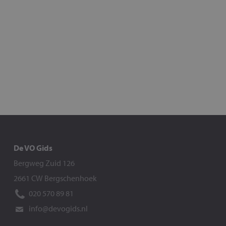
De VO Gids
Bergweg Zuid 126
2661 CW Bergschenhoek
020 570 89 81
info@devogids.nl