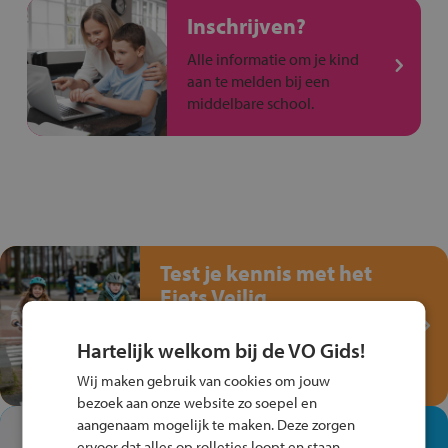
Inschrijven?
Alle informatie om je kind
aan te melden bij een
middelbare school.
Test je kennis met het
Fiets Veilig
Verkeersspel!
Hartelijk welkom bij de VO Gids!
Speel het Fiets Veilig Verkeersspel
en win een Cortina-fiets!
Wij maken gebruik van cookies om jouw
bezoek aan onze website zo soepel en
aangenaam mogelijk te maken. Deze zorgen
In de winkel ben je op je
ervoor dat alles op rolletjes loopt en staan