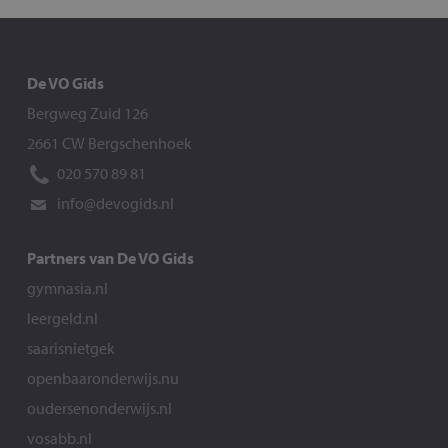
De VO Gids
Bergweg Zuid 126
2661 CW Bergschenhoek
020 570 89 81
info@devogids.nl
Partners van De VO Gids
gymnasia.nl
leergeld.nl
saarisnietgek
openbaaronderwijs.nu
oudersenonderwijs.nl
vosabb.nl