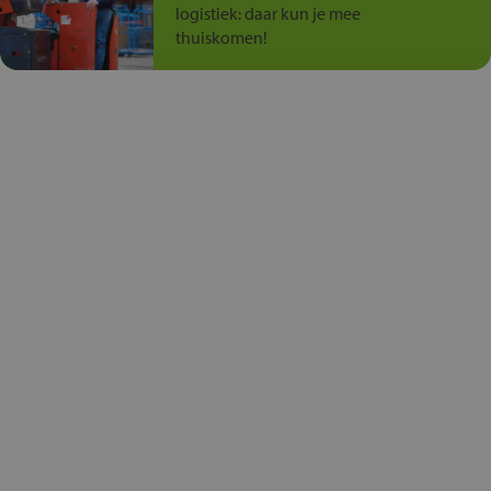
logistiek: daar kun je mee
thuiskomen!