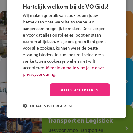
Hartelijk welkom bij de VO Gids!
Wij maken gebruik van cookies om jouw
Test je kennis met het
bezoek aan onze website zo soepel en
Fiets Veilig
aangenaam mogelijk te maken. Deze zorgen
Verkeersspel!
ervoor dat alles op rolletjes loopt en staan
daarom altijd aan. Als je ons groen licht geeft
Speel het Fiets Veilig Verkeersspel
voor alle cookies, kunnen we je de beste
en win een Cortina-fiets!
ervaring bieden. Je kunt ook zelf selecteren
welke typen cookies je wel en niet wilt
In de winkel ben je op je
accepteren.
Meer informatie vind je in onze
plek!
privacyverklaring.
Ontdek via het vmbo jouw talent
op de winkelvloer, waar elke dag
ALLES ACCEPTEREN
anders is!
DETAILS WEERGEVEN
Jouw talent in de
Transport en Logistiek
Kies voor vmbo Transport en