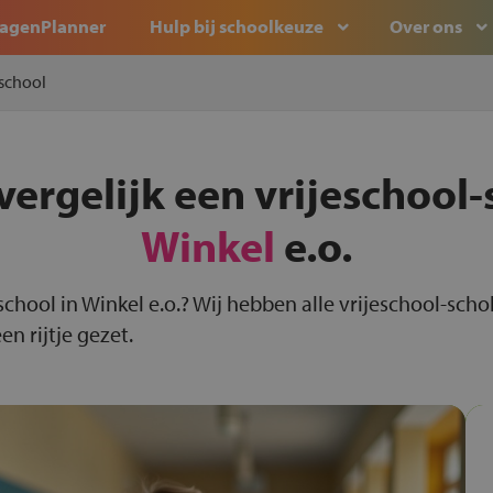
agenPlanner
Hulp bij schoolkeuze
Over ons
eschool
vergelijk een vrijeschool-
Winkel
e.o.
-school in Winkel e.o.? Wij hebben alle vrijeschool-scho
n rijtje gezet.