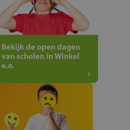
Bekijk de open dagen
van scholen in Winkel
e.o.