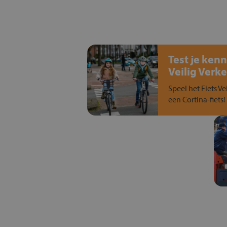
Test je kenn
Veilig Verke
Speel het Fiets Ve
een Cortina-fiets!