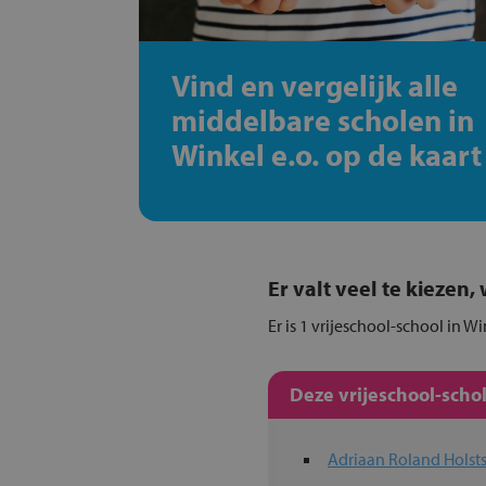
Vind en vergelijk alle
middelbare scholen in
Winkel e.o. op de kaart
Er valt veel te kiezen
Er is 1 vrijeschool-school in W
Deze vrijeschool-scho
Adriaan Roland Holst