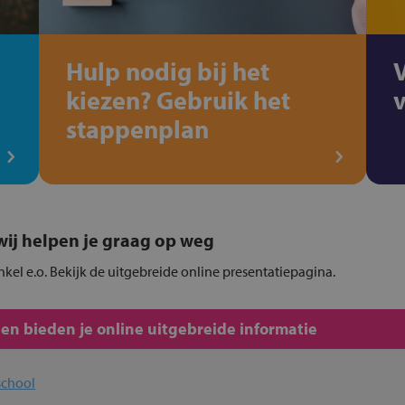
Hulp nodig bij het
kiezen? Gebruik het
stappenplan
, wij helpen je graag op weg
inkel e.o. Bekijk de uitgebreide online presentatiepagina.
len bieden je online uitgebreide informatie
school