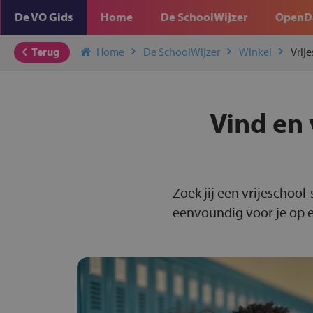
De VO Gids
Home
De SchoolWijzer
OpenD
Terug
Home
De SchoolWijzer
Winkel
Vrij
Vind en 
Zoek jij een vrijeschool
eenvoundig voor je op ee