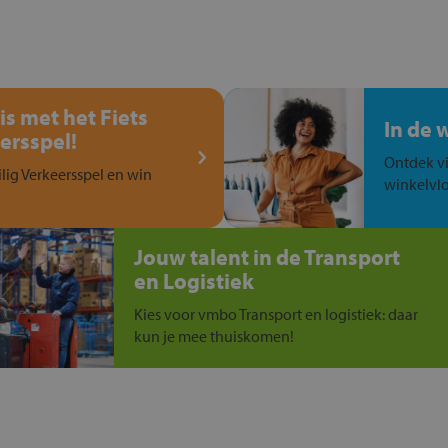
is met het Fiets
In de 
ersspel!
Ontdek vi
ilig Verkeersspel en win
winkelvlo
Jouw talent in de Transport
en Logistiek
Kies voor vmbo Transport en logistiek: daar
kun je mee thuiskomen!