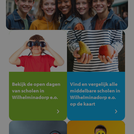
Bekijk de open dagen
Vind en vergelijk alle
van scholen in
middelbare scholen in
Wilhelminadorp e.o.
Wilhelminadorp e.o.
op de kaart