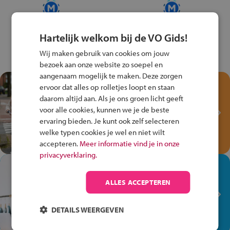
Hartelijk welkom bij de VO Gids!
Wij maken gebruik van cookies om jouw
bezoek aan onze website zo soepel en
aangenaam mogelijk te maken. Deze zorgen
Test je kennis met het
ervoor dat alles op rolletjes loopt en staan
Fiets Veilig
daarom altijd aan. Als je ons groen licht geeft
Verkeersspel!
voor alle cookies, kunnen we je de beste
ervaring bieden. Je kunt ook zelf selecteren
Speel het Fiets Veilig Verkeersspel
welke typen cookies je wel en niet wilt
en win een Cortina-fiets!
accepteren.
Meer informatie vind je in onze
privacyverklaring.
In de winkel ben je op je
plek!
ALLES ACCEPTEREN
Ontdek via het vmbo jouw talent
op de winkelvloer, waar elke dag
DETAILS WEERGEVEN
anders is!