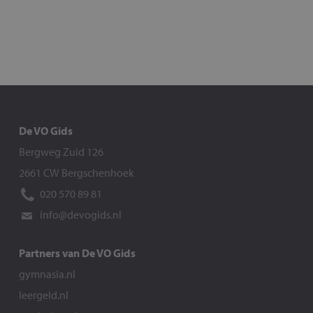
De VO Gids
Bergweg Zuid 126
2661 CW Bergschenhoek
020 570 89 81
info@devogids.nl
Partners van De VO Gids
gymnasia.nl
leergeld.nl