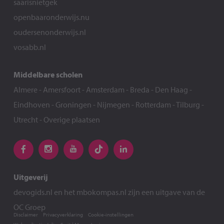
saarisnietgek
openbaaronderwijs.nu
oudersenonderwijs.nl
vosabb.nl
Middelbare scholen
Almere
-
Amersfoort
-
Amsterdam
-
Breda
-
Den Haag
-
Eindhoven
-
Groningen
-
Nijmegen
-
Rotterdam
-
Tilburg
-
Utrecht
-
Overige plaatsen
Uitgeverij
devogids.nl
en het
mbokompas.nl
zijn een uitgave van de
OC Groep
Disclaimer
Privacyverklaring
Cookie-instellingen