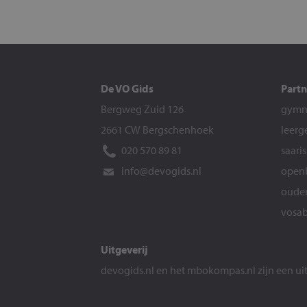
De VO Gids
Partn
Bergweg Zuid 126
gymna
2661 CW Bergschenhoek
leerg
020 570 89 81
saari
info@devogids.nl
openb
ouder
vosab
Uitgeverij
devogids.nl
en het
mbokompas.nl
zijn een u