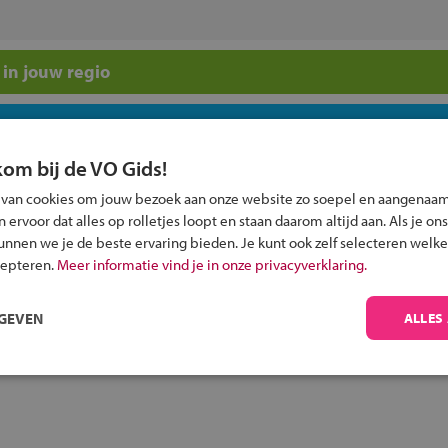
in jouw regio
 past bij jou?
kom bij de VO Gids!
 van cookies om jouw bezoek aan onze website zo soepel en aangenaam
ervoor dat alles op rolletjes loopt en staan daarom altijd aan. Als je ons
kunnen we je de beste ervaring bieden. Je kunt ook zelf selecteren welke
cepteren.
Meer informatie vind je in onze privacyverklaring.
Inschrijven?
Alle informatie om je kind aan te melden bij
RGEVEN
ALLES
een middelbare school.