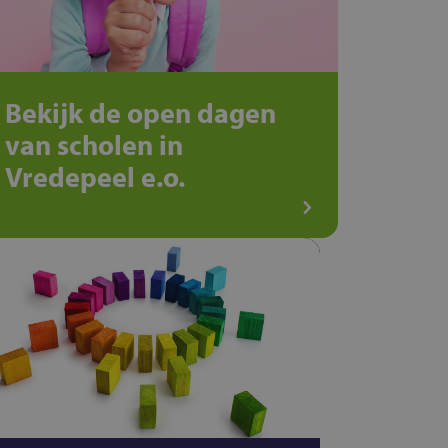
Bekijk de open dagen
van scholen in
Vredepeel e.o.