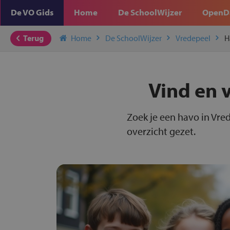
De VO Gids
Home
De SchoolWijzer
OpenD
Terug
Home
De SchoolWijzer
Vredepeel
H
Vind en 
Zoek je een havo in Vre
overzicht gezet.