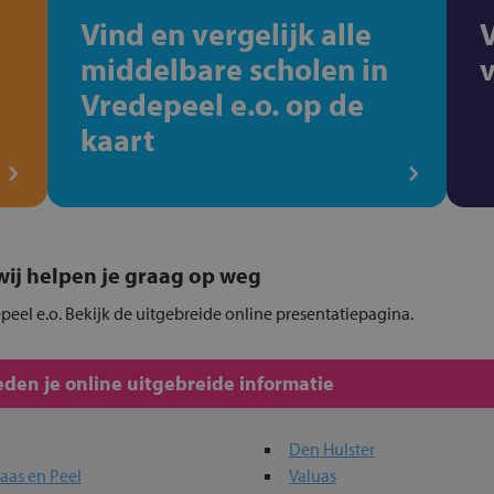
Vind en vergelijk alle
middelbare scholen in
Vredepeel e.o. op de
kaart
, wij helpen je graag op weg
epeel e.o. Bekijk de uitgebreide online presentatiepagina.
den je online uitgebreide informatie
Den Hulster
aas en Peel
Valuas