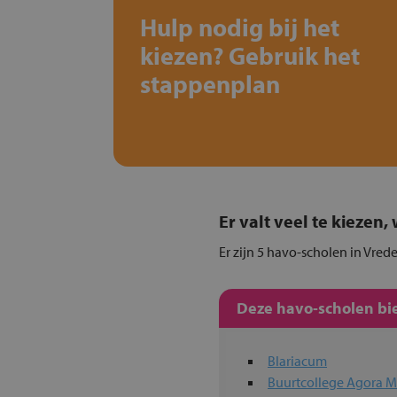
Hulp nodig bij het
kiezen? Gebruik het
stappenplan
Er valt veel te kiezen
Er zijn 5 havo-scholen in Vred
Deze havo-scholen bie
Blariacum
Buurtcollege Agora M