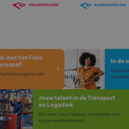
is met het Fiets
In de 
ersspel!
Ontdek vi
ilig Verkeersspel en win
winkelvlo
Jouw talent in de Transport
en Logistiek
Kies voor vmbo Transport en logistiek: daar
kun je mee thuiskomen!