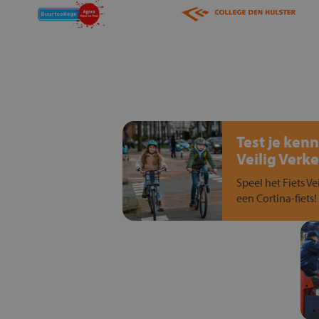
Test je kenn
Veilig Verke
Speel het Fiets Ve
een Cortina-fiets!