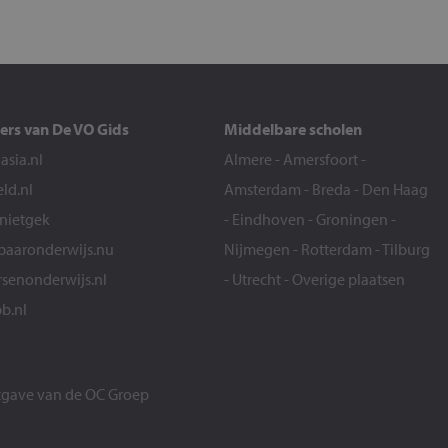
ers van De VO Gids
Middelbare scholen
sia.nl
Almere
-
Amersfoort
-
eld.nl
Amsterdam
-
Breda
-
Den Haag
snietgek
-
Eindhoven
-
Groningen
-
aaronderwijs.nu
Nijmegen
-
Rotterdam
-
Tilburg
senonderwijs.nl
-
Utrecht
-
Overige plaatsen
b.nl
itgave van de
OC Groep