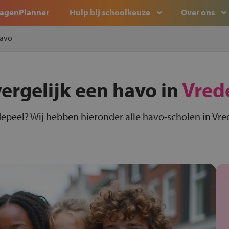
agenPlanner
Hulp bij schoolkeuze
Over ons
avo
vergelijk een havo in
Vred
depeel? Wij hebben hieronder alle havo-scholen in Vre