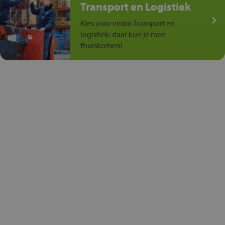
Transport en Logistiek
Kies voor vmbo Transport en
logistiek: daar kun je mee
thuiskomen!