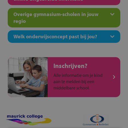
Overige gymnasium-scholen in jouw
regio
Welk onderwijsconcept past bij jou?
Inschrijven?
Alle informatie om je kind
aan te melden bij een
middelbare school.