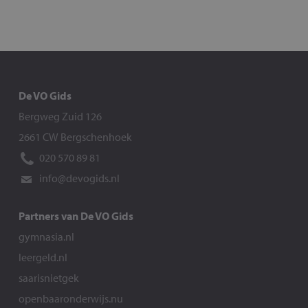
De VO Gids
Bergweg Zuid 126
2661 CW Bergschenhoek
020 570 89 81
info@devogids.nl
Partners van De VO Gids
gymnasia.nl
leergeld.nl
saarisnietgek
openbaaronderwijs.nu