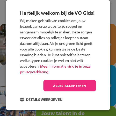
Hartelijk welkom bij de VO Gids!
Wij maken gebruik van cookies om jouw
bezoek aan onze website zo soepel en
Test je kennis met het
aangenaam mogelijk te maken. Deze zorgen
Fiets Veilig
ervoor dat alles op rolletjes loopt en staan
Verkeersspel!
daarom altijd aan. Als je ons groen licht geeft
voor alle cookies, kunnen we je de beste
Speel het Fiets Veilig Verkeersspel
ervaring bieden. Je kunt ook zelf selecteren
en win een Cortina-fiets!
welke typen cookies je wel en niet wilt
accepteren.
Meer informatie vind je in onze
In de winkel ben je op je
privacyverklaring.
plek!
ALLES ACCEPTEREN
Ontdek via het vmbo jouw talent
op de winkelvloer, waar elke dag
anders is!
DETAILS WEERGEVEN
Jouw talent in de