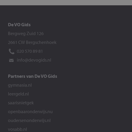
De VO Gids
Bergweg Zuid 126
2661 CW Bergschenhoek
020 570 89 81
info@devogids.nl
Partners van De VO Gids
gymnasia.nl
leergeld.nl
saarisnietgek
openbaaronderwijs.nu
oudersenonderwijs.nl
vosabb.nl