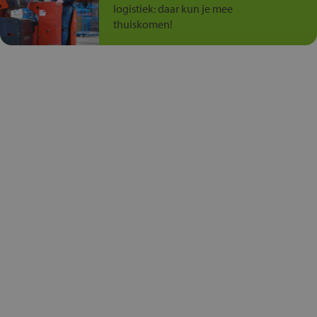
logistiek: daar kun je mee
thuiskomen!