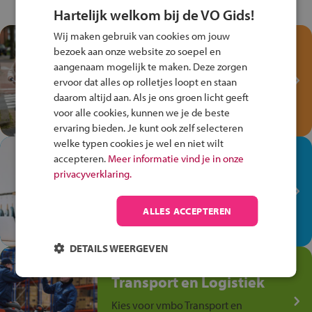
Hartelijk welkom bij de VO Gids!
Wij maken gebruik van cookies om jouw
Test je kennis met het
bezoek aan onze website zo soepel en
Fiets Veilig
aangenaam mogelijk te maken. Deze zorgen
Verkeersspel!
ervoor dat alles op rolletjes loopt en staan
daarom altijd aan. Als je ons groen licht geeft
Speel het Fiets Veilig Verkeersspel
voor alle cookies, kunnen we je de beste
en win een Cortina-fiets!
ervaring bieden. Je kunt ook zelf selecteren
welke typen cookies je wel en niet wilt
In de winkel ben je op je
accepteren.
Meer informatie vind je in onze
plek!
privacyverklaring.
Ontdek via het vmbo jouw talent
op de winkelvloer, waar elke dag
ALLES ACCEPTEREN
anders is!
DETAILS WEERGEVEN
Jouw talent in de
Transport en Logistiek
Kies voor vmbo Transport en